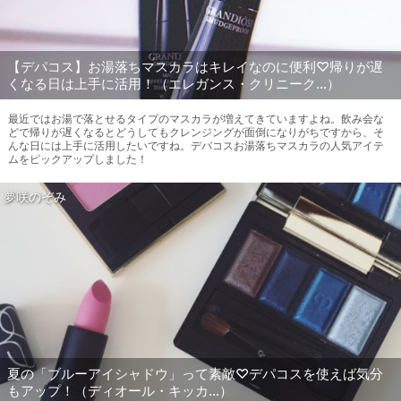
【デパコス】お湯落ちマスカラはキレイなのに便利♡帰りが遅
くなる日は上手に活用！（エレガンス・クリニーク...）
最近ではお湯で落とせるタイプのマスカラが増えてきていますよね。飲み会な
どで帰りが遅くなるとどうしてもクレンジングが面倒になりがちですから、そ
んな日には上手に活用したいですね。デパコスお湯落ちマスカラの人気アイテ
ムをピックアップしました！
夢咲のぞみ
夏の「ブルーアイシャドウ」って素敵♡デパコスを使えば気分
もアップ！（ディオール・キッカ...）