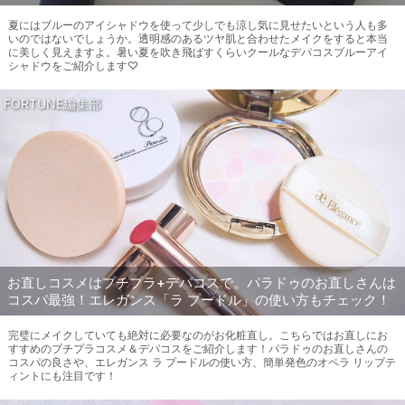
夏にはブルーのアイシャドウを使って少しでも涼し気に見せたいという人も多
いのではないでしょうか。透明感のあるツヤ肌と合わせたメイクをすると本当
に美しく見えますよ。暑い夏を吹き飛ばすくらいクールなデパコスブルーアイ
シャドウをご紹介します♡
FORTUNE編集部
お直しコスメはプチプラ+デパコスで。パラドゥのお直しさんは
コスパ最強！エレガンス「ラ プードル」の使い方もチェック！
完璧にメイクしていても絶対に必要なのがお化粧直し。こちらではお直しにお
すすめのプチプラコスメ＆デパコスをご紹介します！パラドゥのお直しさんの
コスパの良さや、エレガンス ラ プードルの使い方、簡単発色のオペラ リップテ
ィントにも注目です！