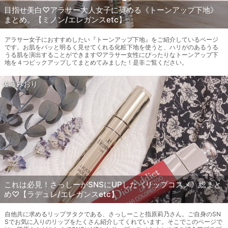
目指せ美白♡アラサー大人女子に奨める《トーンアップ下地》
まとめ。【ミノン/エレガンスetc】
アラサー女子におすすめしたい『トーンアップ下地』をご紹介しているページ
です。お肌をパッと明るく見せてくれる化粧下地を使うと、ハリがのあるうる
うる肌を演出することができます♡アラサー女性にぴったりなトーンアップ下
地を４つピックアップしてまとめてみました！是非ご覧ください。
佐藤みおり
これは必見！さっしーがSNSにUPした《リップコスメ》総まと
め♡【ラデュレ/エレガンスetc】
自他共に求めるリップヲタクである、さっしーこと指原莉乃さん。ご自身のSN
Sでお気に入りのリップをたくさん紹介してくれています。そこでこのページで