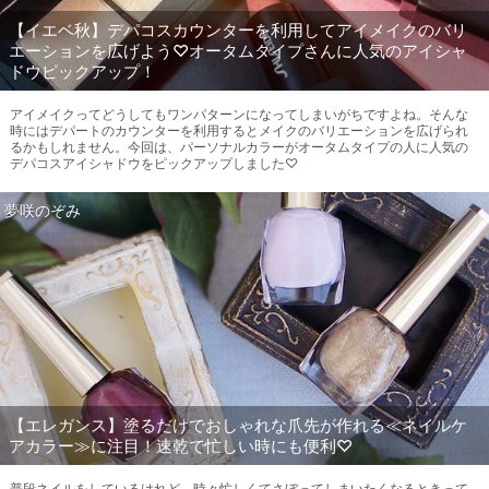
【イエベ秋】デパコスカウンターを利用してアイメイクのバリ
エーションを広げよう♡オータムタイプさんに人気のアイシャ
ドウピックアップ！
アイメイクってどうしてもワンパターンになってしまいがちですよね。そんな
時にはデパートのカウンターを利用するとメイクのバリエーションを広げられ
るかもしれません。今回は、パーソナルカラーがオータムタイプの人に人気の
デパコスアイシャドウをピックアップしました♡
夢咲のぞみ
【エレガンス】塗るだけでおしゃれな爪先が作れる≪ネイルケ
アカラー≫に注目！速乾で忙しい時にも便利♡
普段ネイルをしているけれど、時々忙しくてさぼってしまいたくなるときって