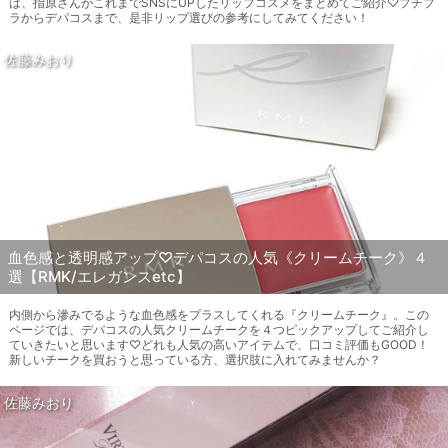
は、指原さんがこれまでSNSにUPしたリップコスメをまとめてご紹介♡プチプ
ラからデパコスまで、是非リップ選びの参考にしてみてください！
佐藤みおり
血色感と透明感アップ♡デパコスの人気《クリームチーク》４
選【RMK/エレガンスetc】
内側から滲みでるような血色感をプラスしてくれる『クリームチーク』。この
ページでは、デパコスの人気クリームチークを４つピックアップしてご紹介し
ていきたいと思います♡どれも人気の高いアイテムで、口コミ評価もGOOD！
新しいチークを買おうと思っている方、選択肢に入れてみませんか？
佐藤みおり