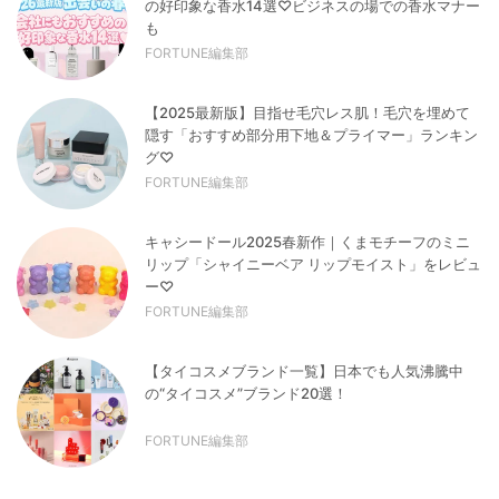
の好印象な香水14選♡ビジネスの場での香水マナー
も
FORTUNE編集部
【2025最新版】目指せ毛穴レス肌！毛穴を埋めて
隠す「おすすめ部分用下地＆プライマー」ランキン
グ♡
FORTUNE編集部
キャシードール2025春新作｜くまモチーフのミニ
リップ「シャイニーベア リップモイスト」をレビュ
ー♡
FORTUNE編集部
【タイコスメブランド一覧】日本でも人気沸騰中
の“タイコスメ”ブランド20選！
FORTUNE編集部