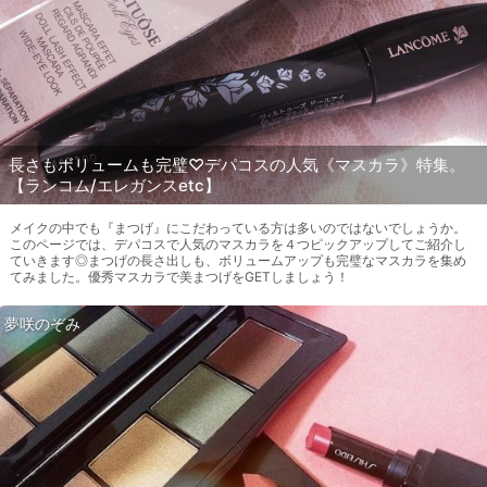
長さもボリュームも完璧♡デパコスの人気《マスカラ》特集。
【ランコム/エレガンスetc】
メイクの中でも『まつげ』にこだわっている方は多いのではないでしょうか。
このページでは、デパコスで人気のマスカラを４つピックアップしてご紹介し
ていきます◎まつげの長さ出しも、ボリュームアップも完璧なマスカラを集め
てみました。優秀マスカラで美まつげをGETしましょう！
夢咲のぞみ