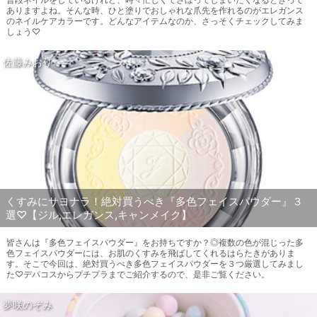
ありますよね。そんな時、ひと塗りでおしゃれな爪先を作れるのがエレガンス
のネイルケアカラーです。どんなアイテムなのか、さっそくチェックしてみま
しょう♡
佐藤みおり
くすみにサヨナラ！絶対買うべき『多色フェイスパウダー』３
選♡【ジル,エレガンス,キャンメイク】
皆さんは『多色フェイスパウダー』をお持ちですか？◎複数の色が混じった多
色フェイスパウダーには、お肌のくすみを飛ばしてくれるはらたきがありま
す。そこで今回は、絶対買うべき多色フェイスパウダーを３つ厳選してみまし
た♡デパコスからプチプラまでご紹介するので、是非ご覧ください。
夢咲のぞみ