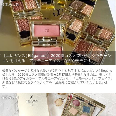
鈴木あづみ
【エレガンス( Elégance)】2020春コスメ♡絶妙なグラデーシ
ョンを叶える「アルモニーアイズ」などが発売に！
優美なパッケージや多様な色使いで女性たちを魅了する【エレガンス( Eléganc
e)】より、2020春コスメ情報が到着★2月17日より発売となるのは、美しくと
け合う2色のアイカラー「アルモニーアイズ」や、「エモーショナル フェイス」
新色など！気になるラインナップを一足お先にご紹介していきたいと思いま
す。
佐藤みおり