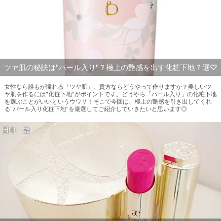
ツヤ肌の秘訣は"パール入り"？極上の艶感を出す化粧下地７選♡
女性なら誰もが憧れる「ツヤ肌」、貴方ならどうやって作りますか？美しいツ
ヤ肌を作るには"化粧下地"がポイントです。どうやら「パール入り」の化粧下地
を選ぶことがいいというウワサ！そこで今回は、極上の艶感を引き出してくれ
る"パール入り化粧下地"を厳選してご紹介していきたいと思います◎
田中 愛