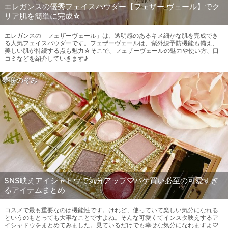
エレガンスの優秀フェイスパウダー【フェザー ヴェール】でク
リア肌を簡単に完成☆
エレガンスの「フェザーヴェール」は、透明感のあるキメ細かな肌を完成でき
る人気フェイスパウダーです。フェザーヴェールは、紫外線予防機能も備え、
美しい肌が持続する点も魅力☆そこで、フェザーヴェールの魅力や使い方、口
コミなどを紹介していきます♪
夢咲のぞみ
SNS映えアイシャドウで気分アップ♡パケ買い必至の可愛すぎ
るアイテムまとめ
コスメで最も重要なのは機能性です。けれど、使っていて楽しい気分になれる
というのもとっても大事なことですよね。そんな可愛くてインスタ映えするア
イシャドウをまとめてみました。見ているだけでも幸せな気分になれますよ♡