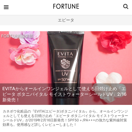
エビータ
FORTUNE編集部
EVITAからオールインワンジェルとして使える日焼け止め「エ
ビータ ボタニバイタル モイストウォーターシールドUV」2/16
新発売！
カネボウ化粧品の『EVITA(エビータ)ボタニバイタル』から、オールインワンジ
ェルとしても使える日焼け止め「エビータ ボタニバイタル モイストウォーター
シールドUV」が2019年2月16日新発売！SPF50＋/PA+++の強力な紫外線対策
効果も。使用感など詳しくレビューしました！