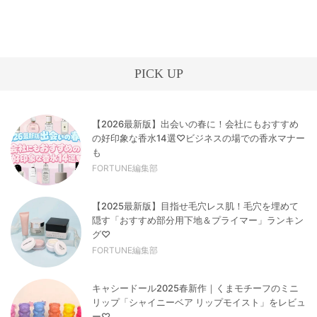
PICK UP
【2026最新版】出会いの春に！会社にもおすすめ
の好印象な香水14選♡ビジネスの場での香水マナー
も
FORTUNE編集部
【2025最新版】目指せ毛穴レス肌！毛穴を埋めて
隠す「おすすめ部分用下地＆プライマー」ランキン
グ♡
FORTUNE編集部
キャシードール2025春新作｜くまモチーフのミニ
リップ「シャイニーベア リップモイスト」をレビュ
ー♡