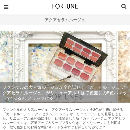
アクアセラムルージュ
FORTUNE編集部
ファンケルの大人気ルージュが全色試せる「カードルージュ ア
クアセラムルージュ」がリニューアル！捨て色無しの8色パレッ
トで“ぷるん”とリップに♡
ファンケルの大人気ルージュ「アクアセラムルージュ」全8色が手軽に試せる
「カードルージュ アクアセラムルージュ」が、リニューアルして登場しまし
た。リニューアル新発売に伴い、仕様変更した新「カードルージュ アクアセラ
ムルージュ」は、容量アップ＆リップブラシ付き。どんなシーンにも対応す
る、捨て色無しのお得な8色パレットを今すぐお試ししてみては？