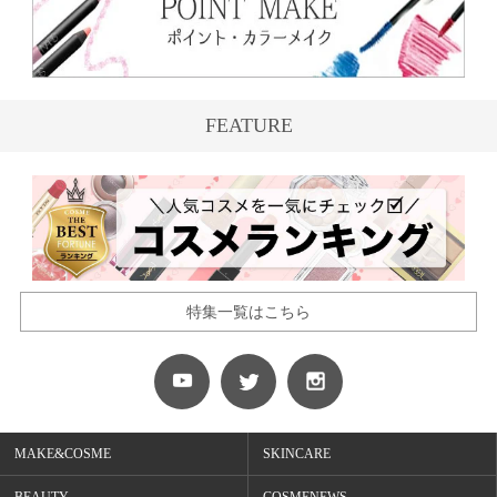
FEATURE
特集一覧はこちら
MAKE&COSME
SKINCARE
BEAUTY
COSMENEWS