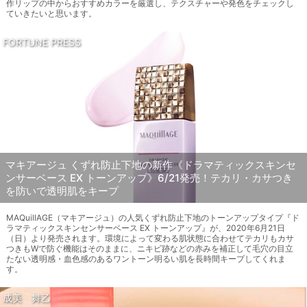
作リップの中からおすすめカラーを厳選し、テクスチャーや発色をチェックし
ていきたいと思います。
FORTUNE PRESS
マキアージュ くずれ防止下地の新作《ドラマティックスキンセ
ンサーベース EX トーンアップ》6/21発売！テカリ・カサつき
を防いで透明肌をキープ
MAQuillAGE（マキアージュ）の人気くずれ防止下地のトーンアップタイプ『ド
ラマティックスキンセンサーベース EX トーンアップ』が、2020年6月21日
（日）より発売されます。環境によって変わる肌状態に合わせてテカリもカサ
つきもWで防ぐ機能はそのままに、ニキビ跡などの赤みを補正して毛穴の目立
たない透明感・血色感のあるワントーン明るい肌を長時間キープしてくれま
す。
成美 舞乙