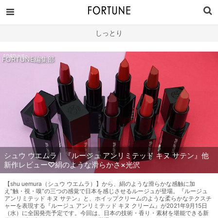
しっとり
FORTUNE編集部
シュウ ウエムラ｜『ルージュ アンリミテッド キヌ サテン』他
新作レビュー♡絹のような滑らかさ×光沢
【shu uemura（シュウ ウエムラ）】から、絹のような滑らかな感触に加
え“触・視・嗅”の三つの感覚で日本を感じさせるルージュが登場。『ルージュ
アンリミテッド キヌ サテン』と、ホイップクリームのような柔らかなテクスチ
ャーを表現する『ルージュ アンリミテッド キヌ クリーム』が2021年9月15日
（水）に全国発売予定です。今回は、日本の技術・香り・素材を堪能できる新