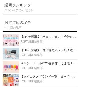
週間ランキング
スキンケアの人気記事
おすすめの記事
今注目の記事
【2026最新版】出会いの春に！会社にもおすすめの好印象な香水14選♡ビジネスの場での香水マナーも
FORTUNE編集部
【2025最新版】目指せ毛穴レス肌！毛穴を埋めて隠す「おすすめ部分用下地＆プライマー」ランキング♡
FORTUNE編集部
キャシードール2025春新作｜くまモチーフのミニリップ「シャイニーベア リップモイスト」をレビュー♡
FORTUNE編集部
【タイコスメブランド一覧】日本でも人気沸騰中の“タイコスメ”ブランド20選！
FORTUNE編集部