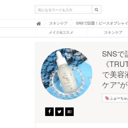
ふ
スキンケア

ぉ
メイク&コスメ
スキンケア
ー
ち
ゅ
ん
SNS
(
F
《TRU
O
R
で美容
T
U
ケア”
N
E
)
ふぉーちゅんP