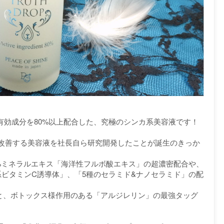
は、有効成分を80%以上配合した、究極のシンカ系美容液です！
改善する美容液を社長自ら研究開発したことが誕生のきっか
0%ミネラルエキス「海洋性フルボ酸エキス」の超濃密配合や、
系ビタミンC誘導体」、「5種のセラミド&ナノセラミド」の配
）と、ボトックス様作用のある「アルジレリン」の最強タッグ