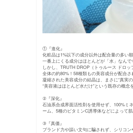
①『進化』
化粧品は1%以下の成分以外は配合量の多い
一番上にくる成分はほとんどが「水」なんで
しかし、TRUTH DROP（トゥルース ド
全体の約80%！58種類もの美容成分が配合
凝縮された美容成分の結晶は、まさに“真実の
“美容液はほとんど水だけ”という既存の概念
②『深化』
石油系合成界面活性剤を使用せず、100%ミ
ーム、5種のビタミンC誘導体などによって
③『真価』
ブランド力や謳い文句に騙されず、シリコン