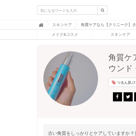
ふ
スキンケア

ぉ
メイク&コスメ
スキンケア
ー
ち
ゅ
ん
角質ケ
(
F
ウンド
O
R
T
つるん肌 (1
U
N
E
)
古い角質をしっかりとケアしていますか？