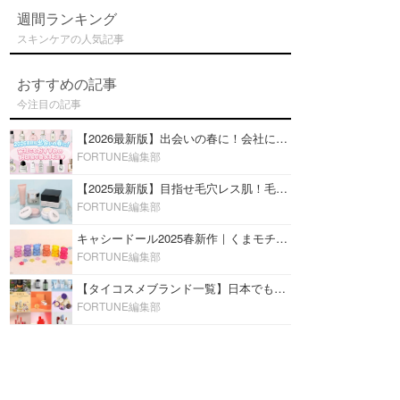
週間ランキング
スキンケアの人気記事
おすすめの記事
今注目の記事
【2026最新版】出会いの春に！会社にもおすすめの好印象な香水14選♡ビジネスの場での香水マナーも
FORTUNE編集部
【2025最新版】目指せ毛穴レス肌！毛穴を埋めて隠す「おすすめ部分用下地＆プライマー」ランキング♡
FORTUNE編集部
キャシードール2025春新作｜くまモチーフのミニリップ「シャイニーベア リップモイスト」をレビュー♡
FORTUNE編集部
【タイコスメブランド一覧】日本でも人気沸騰中の“タイコスメ”ブランド20選！
FORTUNE編集部