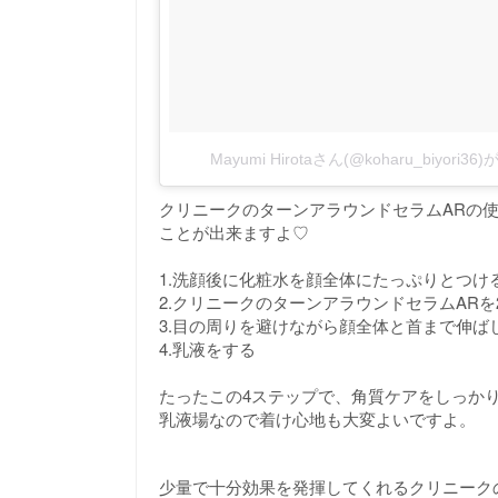
Mayumi Hirotaさん(@koharu_biyor
クリニークのターンアラウンドセラムARの
ことが出来ますよ♡
1.洗顔後に化粧水を顔全体にたっぷりとつけ
2.クリニークのターンアラウンドセラムARを
3.目の周りを避けながら顔全体と首まで伸ば
4.乳液をする
たったこの4ステップで、角質ケアをしっか
乳液場なので着け心地も大変よいですよ。
少量で十分効果を発揮してくれるクリニーク