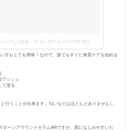
i36)がシェアした投稿
-
7月 11, 2017 at 12:13午前 PDT
使い方もとても簡単！なので、誰でもすぐに角質ケアを始める
る
2プッシュ
して塗る
りと行うことが出来ます。匂いなどはほとんどありませんし、
のターンアラウンドセラムARですが、肌になじみやすいた