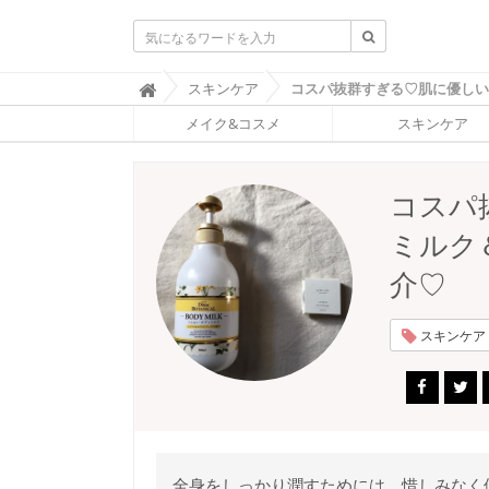
ふ
スキンケア

ぉ
メイク&コスメ
スキンケア
ー
ち
ゅ
ん
コスパ
(
F
ミルク
O
R
介♡
T
U
N
スキンケア (
E
)
全身をしっかり潤すためには、惜しみなく