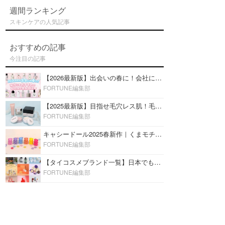
週間ランキング
スキンケアの人気記事
おすすめの記事
今注目の記事
【2026最新版】出会いの春に！会社にもおすすめの好印象な香水14選♡ビジネスの場での香水マナーも
FORTUNE編集部
【2025最新版】目指せ毛穴レス肌！毛穴を埋めて隠す「おすすめ部分用下地＆プライマー」ランキング♡
FORTUNE編集部
キャシードール2025春新作｜くまモチーフのミニリップ「シャイニーベア リップモイスト」をレビュー♡
FORTUNE編集部
【タイコスメブランド一覧】日本でも人気沸騰中の“タイコスメ”ブランド20選！
FORTUNE編集部