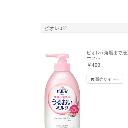
ビオレu♡
ビオレu 角層まで浸
ーラル
￥
469
販売サイトへ