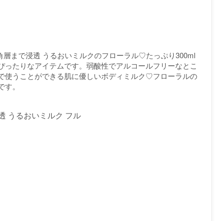
層まで浸透 うるおいミルクのフローラル♡たっぷり300ml
ぴったりなアイテムです。弱酸性でアルコールフリーなとこ
で使うことができる肌に優しいボディミルク♡フローラルの
です。
透 うるおいミルク フル