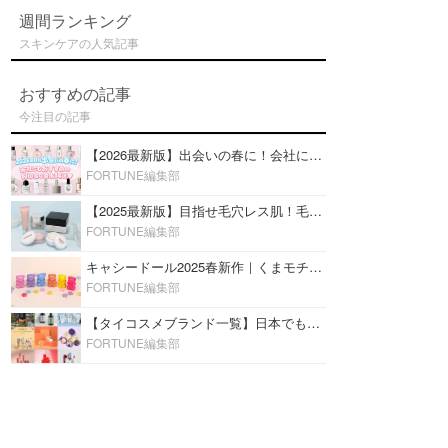
週間ランキング
スキンケアの人気記事
おすすめの記事
今注目の記事
【2026最新版】出会いの春に！会社にもおすすめの好印象な香水14選♡ビジネスの場での香水マナーも
FORTUNE編集部
【2025最新版】目指せ毛穴レス肌！毛穴を埋めて隠す「おすすめ部分用下地＆プライマー」ランキング♡
FORTUNE編集部
キャシードール2025春新作｜くまモチーフのミニリップ「シャイニーベア リップモイスト」をレビュー♡
FORTUNE編集部
【タイコスメブランド一覧】日本でも人気沸騰中の“タイコスメ”ブランド20選！
FORTUNE編集部