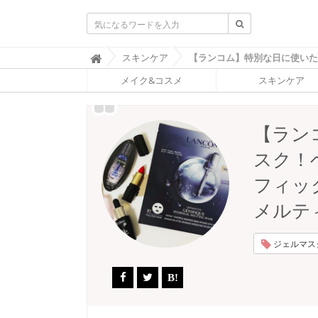
ふ
スキンケア

ぉ
メイク&コスメ
スキンケア
ー
ち
ゅ
ん
【ラン
(
F
スク！
O
R
フィッ
T
U
メルテ
N
E
)
ジェルマスク 