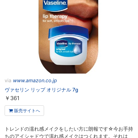
via
www.amazon.co.jp
ヴァセリン リップ オリジナル 7g
￥
361
販売サイトへ
トレンドの濡れ感メイクをしたい方に朗報です☆今お手持
ちのアイシャドウで濡れ感メイクはつくれます。それは