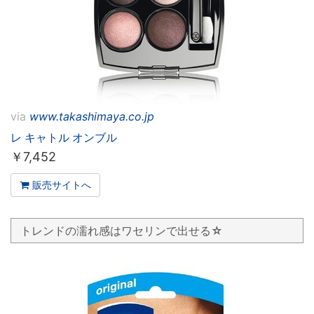
via
www.takashimaya.co.jp
レ キャトル オンブル
￥
7,452
販売サイトへ
トレンドの濡れ感はワセリンで出せる☆