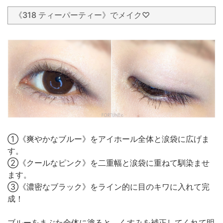
《318 ティーパーティー》でメイク♡
①《爽やかなブルー》をアイホール全体と涙袋に広げま
す。
②《クールなピンク》を二重幅と涙袋に重ねて馴染ませ
ます。
③《濃密なブラック》をライン的に目のキワに入れて完
成！
ブルーをまぶた全体に塗ると、くすみを補正してくれて明