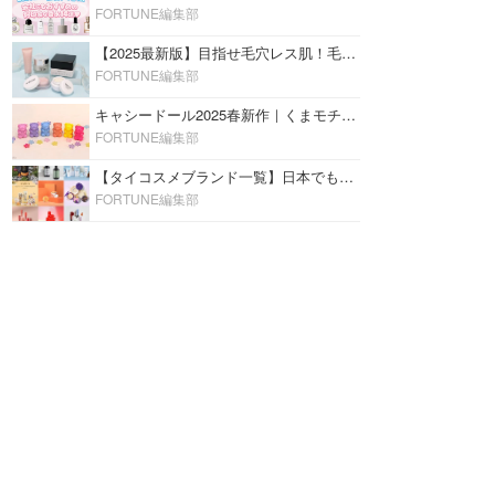
FORTUNE編集部
【2025最新版】目指せ毛穴レス肌！毛穴を埋めて隠す「おすすめ部分用下地＆プライマー」ランキング♡
FORTUNE編集部
キャシードール2025春新作｜くまモチーフのミニリップ「シャイニーベア リップモイスト」をレビュー♡
FORTUNE編集部
【タイコスメブランド一覧】日本でも人気沸騰中の“タイコスメ”ブランド20選！
FORTUNE編集部