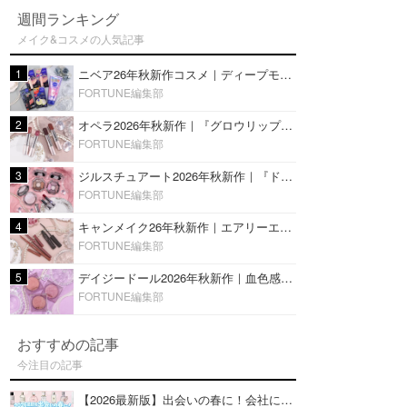
週間ランキング
メイク&コスメの人気記事
1
ニベア26年秋新作コスメ｜ディープモイスチャーリップの美容液タイプや2in1ボディクリームスクラブも
FORTUNE編集部
2
オペラ2026年秋新作｜『グロウリップティント』の新色・限定色はローズジャムカラー♡全4色をレビュー
FORTUNE編集部
3
ジルスチュアート2026年秋新作｜『ドレスドブルーム アイズ』新色や限定ハイライト・リップをレビュー
FORTUNE編集部
4
キャンメイク26年秋新作｜エアリーエクステンションライナー＆カールスナイパーマスカラ新色をレビュー
FORTUNE編集部
5
デイジードール2026年秋新作｜血色感が可愛い♡『パウダー ブラッシュ ブルーム』新3色をレビュー
FORTUNE編集部
おすすめの記事
今注目の記事
【2026最新版】出会いの春に！会社にもおすすめの好印象な香水14選♡ビジネスの場での香水マナーも