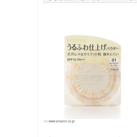
via
www.amazon.co.jp