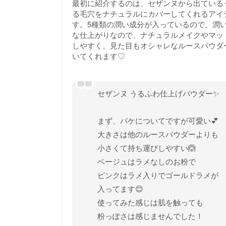
最初に紹介するのは、セザンヌから出ているう
る毛穴をナチュラルにカバーしてくれるアイ
す。5種類の潤い成分が入っているので、潤い
な仕上がりなので、ナチュラルメイクやマッ
しやすく、見た目もオシャレなルースパウダ
いてくれます♡
セザンヌ うるふわ仕上げパウダー✨
まず、パケについてですが可愛い💕
大きさは他のルースパウダーよりも
小さくて持ち運びしやすい🙆
ベージュはラメなしのお粉で
ピンクはラメ入りでゴールドラメが
入ってます😊
使ってみた感じは肌を触っても
粉っぽさは感じませんでした！