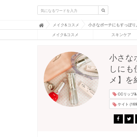
ふ
メイク&コスメ

ぉ
メイク&コスメ
スキンケア
ー
ち
ゅ
ん
小さな
(
F
しにも
O
R
メ】を
T
U
N
CCリップ&
E
)
ケイト (169