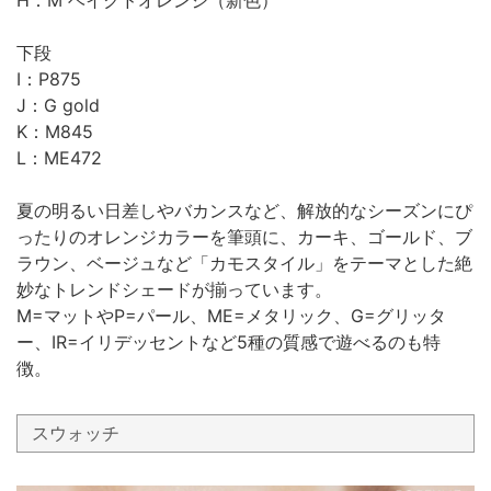
下段
I：P875
J：G gold
K：M845
L：ME472
夏の明るい日差しやバカンスなど、解放的なシーズンにぴ
ったりのオレンジカラーを筆頭に、カーキ、ゴールド、ブ
ラウン、ベージュなど「カモスタイル」をテーマとした絶
妙なトレンドシェードが揃っています。
M=マットやP=パール、ME=メタリック、G=グリッタ
ー、IR=イリデッセントなど5種の質感で遊べるのも特
徴。
スウォッチ