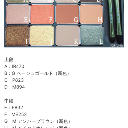
上段
A：IR470
B：G ベージュゴールド（新色）
C：P823
D：M894
中段
E：P832
F：ME252
G：M アンバーブラウン（新色）
H：M ベイクドオレンジ（新色）