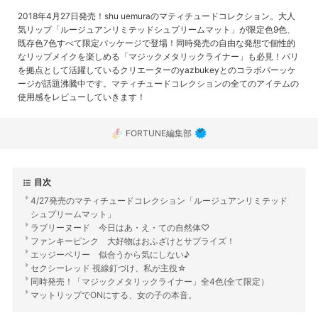
2018年4月27日発売！shu uemuraのマティチュードコレクション。大人
気リップ「ルージュアンリミテッドシュプリームマット」が限定色9色、
既存色7色すべて限定パッケージで登場！同時発売の自由な発想で個性的
なリップメイクを楽しめる「マジックメタリックライナー」も必見！パリ
を拠点として活躍しているクリエーターのyazbukeyとのコラボパーッケ
ージが話題沸騰中です。マティチュードコレクションの全てのアイテムの
使用感をレビューしていきます！
FORTUNE編集部
目次
4/27発売のマティチュードコレクション「ルージュアンリミテッド
シュプリームマット」
ラブリーヌード 今日はあ・え・ての自然体♡
ファンキーピンク 大好物はおふざけとサプライズ！
エッジーベリー 似合うから気にしない♪
セクシーレッド 視線釘づけ、私が主役☆
同時発売！「マジックメタリックライナー」全4色(全て限定）
マットリップでONにする、女の子の本音。