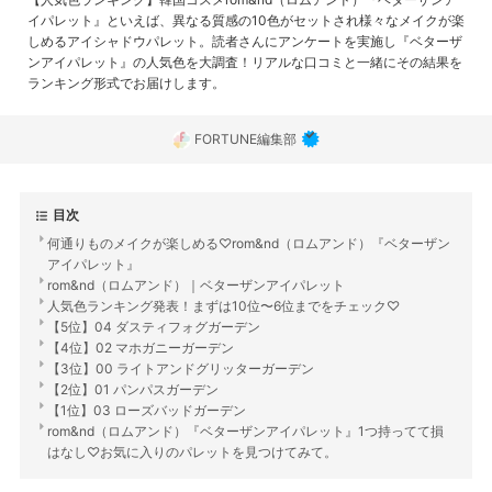
イパレット』といえば、異なる質感の10色がセットされ様々なメイクが楽
しめるアイシャドウパレット。読者さんにアンケートを実施し『ベターザ
ンアイパレット』の人気色を大調査！リアルな口コミと一緒にその結果を
ランキング形式でお届けします。
FORTUNE編集部
目次
何通りものメイクが楽しめる♡rom&nd（ロムアンド）『ベターザン
アイパレット』
rom&nd（ロムアンド）｜ベターザンアイパレット
人気色ランキング発表！まずは10位〜6位までをチェック♡
【5位】04 ダスティフォグガーデン
【4位】02 マホガニーガーデン
【3位】00 ライトアンドグリッターガーデン
【2位】01 パンパスガーデン
【1位】03 ローズバッドガーデン
rom&nd（ロムアンド）『ベターザンアイパレット』1つ持ってて損
はなし♡お気に入りのパレットを見つけてみて。