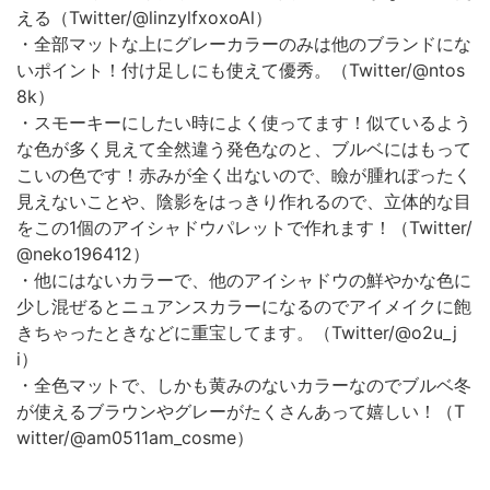
える（Twitter/@linzylfxoxoAl）
・全部マットな上にグレーカラーのみは他のブランドにな
いポイント！付け足しにも使えて優秀。（Twitter/@ntos
8k）
・スモーキーにしたい時によく使ってます！似ているよう
な色が多く見えて全然違う発色なのと、ブルベにはもって
こいの色です！赤みが全く出ないので、瞼が腫れぼったく
見えないことや、陰影をはっきり作れるので、立体的な目
をこの1個のアイシャドウパレットで作れます！（Twitter/
@neko196412）
・他にはないカラーで、他のアイシャドウの鮮やかな色に
少し混ぜるとニュアンスカラーになるのでアイメイクに飽
きちゃったときなどに重宝してます。（Twitter/@o2u_j
i）
・全色マットで、しかも黄みのないカラーなのでブルベ冬
が使えるブラウンやグレーがたくさんあって嬉しい！（T
witter/@am0511am_cosme）