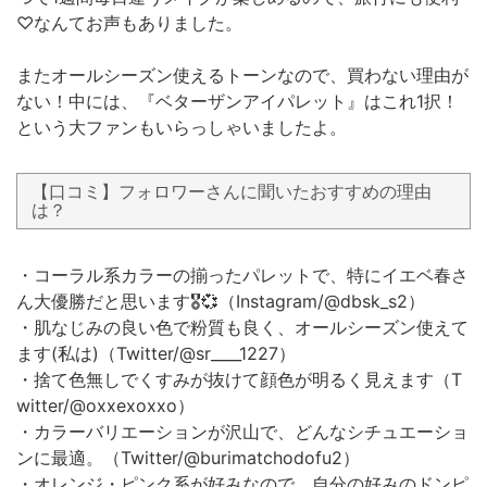
♡なんてお声もありました。
またオールシーズン使えるトーンなので、買わない理由が
ない！中には、『ベターザンアイパレット』はこれ1択！
という大ファンもいらっしゃいましたよ。
【口コミ】フォロワーさんに聞いたおすすめの理由
は？
・コーラル系カラーの揃ったパレットで、特にイエベ春さ
ん大優勝だと思います🎖️💞（Instagram/@dbsk_s2）
・肌なじみの良い色で粉質も良く、オールシーズン使えて
ます(私は)（Twitter/@sr____1227）
・捨て色無しでくすみが抜けて顔色が明るく見えます（T
witter/@oxxexoxxo）
・カラーバリエーションが沢山で、どんなシチュエーショ
ンに最適。（Twitter/@burimatchodofu2）
・オレンジ・ピンク系が好みなので、自分の好みのドンピ