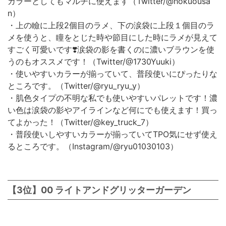
カラーとしてもマルチに使えます（Twitter/@hokuousa
n）
・上の瞼に上段2個目のラメ、下の涙袋に上段１個目のラ
メを使うと、瞳をとじた時や節目にした時にラメが見えて
すごく可愛いです❣️涙袋の影を書くのに濃いブラウンを使
うのもオススメです！（Twitter/@1730Yuuki）
・使いやすいカラーが揃っていて、普段使いにぴったりな
ところです。（Twitter/@ryu_ryu_y）
・肌色タイプの不明な私でも使いやすいパレットです！濃
い色は涙袋の影やアイラインなど何にでも使えます！買っ
てよかった！（Twitter/@key_truck_7）
・普段使いしやすいカラーが揃っていてTPO気にせず使え
るところです。（Instagram/@ryu01030103）
【3位】00 ライトアンドグリッターガーデン