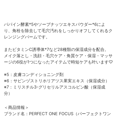
パパイン酵素*5やソープナッツエキスパウダー*6によ
り、角栓を除去して毛穴汚れをしっかりオフしてくれるク
レンジングバームです。
またビタミンC誘導体*7など28種類の保湿成分を配合。
メイク落とし・洗顔・毛穴ケア・角質ケア・保湿・マッサ
ージの6役が1つになったアイテムで時短ケアも叶います♡
※5：皮膚コンディショニング剤
※6：サピンヅストリホリアツス果実エキス（保湿成分）
※7：ミリスチル3-グリセリルアスコルビン酸（保湿成
分）
＜商品情報＞
ブランド名：PERFECT ONE FOCUS（パーフェクトワン