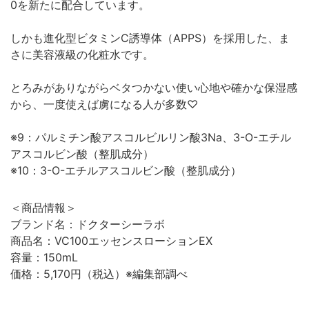
0を新たに配合しています。
しかも進化型ビタミンC誘導体（APPS）を採用した、ま
さに美容液級の化粧水です。
とろみがありながらベタつかない使い心地や確かな保湿感
から、一度使えば虜になる人が多数♡
※9：パルミチン酸アスコルビルリン酸3Na、3-O-エチル
アスコルビン酸（整肌成分）
※10：3-O-エチルアスコルビン酸（整肌成分）
＜商品情報＞
ブランド名：ドクターシーラボ
商品名：VC100エッセンスローションEX
容量：150mL
価格：5,170円（税込）※編集部調べ