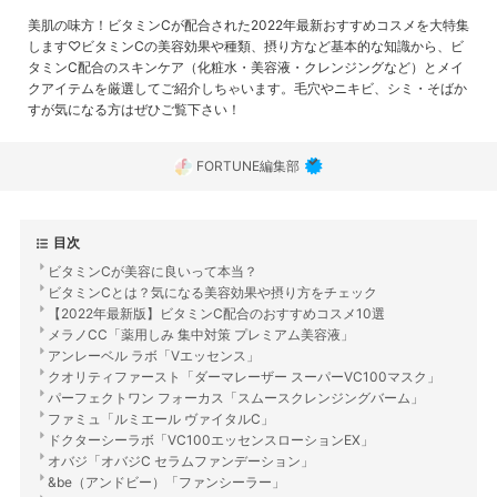
美肌の味方！ビタミンCが配合された2022年最新おすすめコスメを大特集
します♡ビタミンCの美容効果や種類、摂り方など基本的な知識から、ビ
タミンC配合のスキンケア（化粧水・美容液・クレンジングなど）とメイ
クアイテムを厳選してご紹介しちゃいます。毛穴やニキビ、シミ・そばか
すが気になる方はぜひご覧下さい！
FORTUNE編集部
目次
ビタミンCが美容に良いって本当？
ビタミンCとは？気になる美容効果や摂り方をチェック
【2022年最新版】ビタミンC配合のおすすめコスメ10選
メラノCC「薬用しみ 集中対策 プレミアム美容液」
アンレーベル ラボ「Vエッセンス」
クオリティファースト「ダーマレーザー スーパーVC100マスク」
パーフェクトワン フォーカス「スムースクレンジングバーム」
ファミュ「ルミエール ヴァイタルC」
ドクターシーラボ「VC100エッセンスローションEX」
オバジ「オバジC セラムファンデーション」
&be（アンドビー）「ファンシーラー」