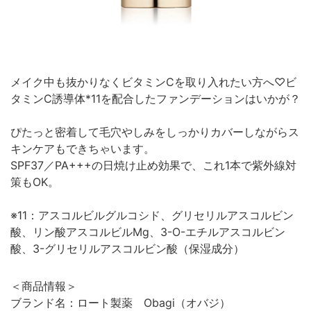
メイク中も抜かりなくビタミンCを取り入れたい方へ♡ビ
タミンC誘導体*11を配合したファンデーションはいかが？
ぴたっと密着して毛穴やしみをしっかりカバーしながらス
キンケアもできちゃいます。
SPF37／PA+++の日焼け止め効果で、これ1本で紫外線対
策もOK。
※11：アスコルビルグルコシド、グリセリルアスコルビン
酸、リン酸アスコルビルMg、3-O-エチルアスコルビン
酸、3-グリセリルアスコルビン酸（保湿成分）
＜商品情報＞
ブランド名：ロート製薬 Obagi（オバジ）