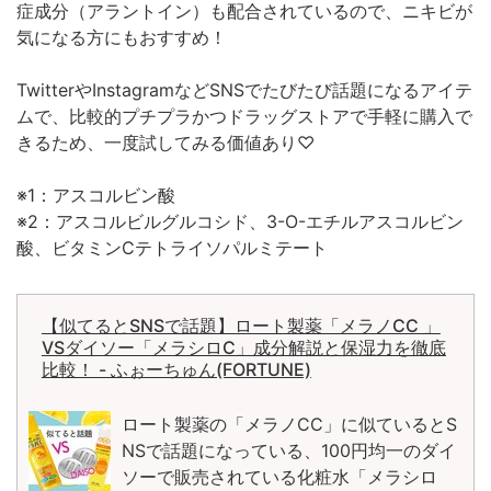
症成分（アラントイン）も配合されているので、ニキビが
気になる方にもおすすめ！
TwitterやInstagramなどSNSでたびたび話題になるアイテ
ムで、比較的プチプラかつドラッグストアで手軽に購入で
きるため、一度試してみる価値あり♡
※1：アスコルビン酸
※2：アスコルビルグルコシド、3-O-エチルアスコルビン
酸、ビタミンCテトライソパルミテート
【似てるとSNSで話題】ロート製薬「メラノCC 」
VSダイソー「メラシロC」成分解説と保湿力を徹底
比較！ - ふぉーちゅん(FORTUNE)
ロート製薬の「メラノCC」に似ているとS
NSで話題になっている、100円均一のダイ
ソーで販売されている化粧水「メラシロ