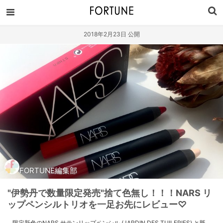
2018年2月23日 公開
FORTUNE編集部
"伊勢丹で数量限定発売"捨て色無し！！！NARS リ
ップペンシルトリオを一足お先にレビュー♡
限定新色のNARS サテンリップペンシル (JARDIN DES TUILERIES) と既