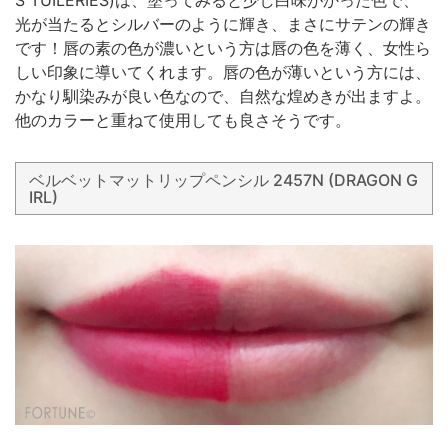
S TUILERIES)は、塗ってみると少し白味がかった色で、
光が当たるとシルバーのように輝き、まさにサテンの輝き
です！唇の素の色が濃いという方は唇の色を薄く、女性ら
しい印象に導いてくれます。唇の色が薄いという方には、
かなり馴染みが良い色なので、自然な煌めきが出ますよ。
他のカラーと重ねて使用しても良さそうです。
ベルベットマットリップペンシル 2457N (DRAGON G
IRL)