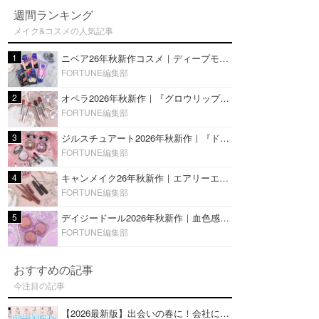
週間ランキング
メイク&コスメの人気記事
1
ニベア26年秋新作コスメ｜ディープモイスチャーリップの美容液タイプや2in1ボディクリームスクラブも
FORTUNE編集部
2
オペラ2026年秋新作｜『グロウリップティント』の新色・限定色はローズジャムカラー♡全4色をレビュー
FORTUNE編集部
3
ジルスチュアート2026年秋新作｜『ドレスドブルーム アイズ』新色や限定ハイライト・リップをレビュー
FORTUNE編集部
4
キャンメイク26年秋新作｜エアリーエクステンションライナー＆カールスナイパーマスカラ新色をレビュー
FORTUNE編集部
5
デイジードール2026年秋新作｜血色感が可愛い♡『パウダー ブラッシュ ブルーム』新3色をレビュー
FORTUNE編集部
おすすめの記事
今注目の記事
【2026最新版】出会いの春に！会社にもおすすめの好印象な香水14選♡ビジネスの場での香水マナーも