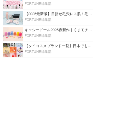
FORTUNE編集部
【2025最新版】目指せ毛穴レス肌！毛穴を埋めて隠す「おすすめ部分用下地＆プライマー」ランキング♡
FORTUNE編集部
キャシードール2025春新作｜くまモチーフのミニリップ「シャイニーベア リップモイスト」をレビュー♡
FORTUNE編集部
【タイコスメブランド一覧】日本でも人気沸騰中の“タイコスメ”ブランド20選！
FORTUNE編集部