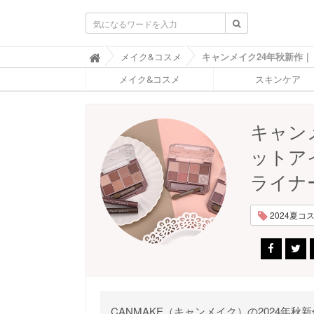
ふ
メイク&コスメ

ぉ
メイク&コスメ
スキンケア
ー
ち
ゅ
ん
キャン
(
F
ットア
O
R
ライナ
T
U
N
2024夏コスメ
E
)
CANMAKE（キャンメイク）の2024年