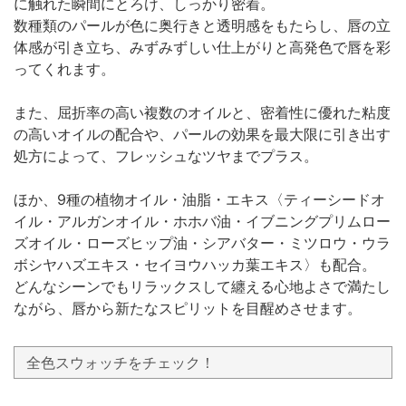
に触れた瞬間にとろけ、しっかり密着。
数種類のパールが色に奥行きと透明感をもたらし、唇の立
体感が引き立ち、みずみずしい仕上がりと高発色で唇を彩
ってくれます。
また、屈折率の高い複数のオイルと、密着性に優れた粘度
の高いオイルの配合や、パールの効果を最大限に引き出す
処方によって、フレッシュなツヤまでプラス。
ほか、9種の植物オイル・油脂・エキス〈ティーシードオ
イル・アルガンオイル・ホホバ油・イブニングプリムロー
ズオイル・ローズヒップ油・シアバター・ミツロウ・ウラ
ボシヤハズエキス・セイヨウハッカ葉エキス〉も配合。
どんなシーンでもリラックスして纏える心地よさで満たし
ながら、唇から新たなスピリットを目醒めさせます。
全色スウォッチをチェック！