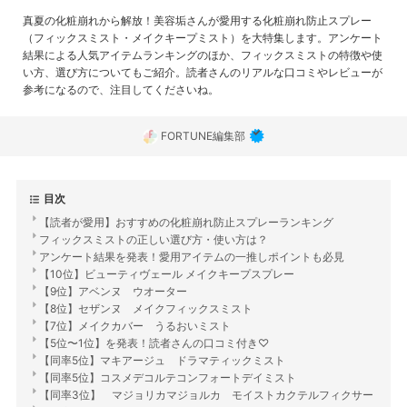
真夏の化粧崩れから解放！美容垢さんが愛用する化粧崩れ防止スプレー
（フィックスミスト・メイクキープミスト）を大特集します。アンケート
結果による人気アイテムランキングのほか、フィックスミストの特徴や使
い方、選び方についてもご紹介。読者さんのリアルな口コミやレビューが
参考になるので、注目してくださいね。
FORTUNE編集部
目次
【読者が愛用】おすすめの化粧崩れ防止スプレーランキング
フィックスミストの正しい選び方・使い方は？
アンケート結果を発表！愛用アイテムの一推しポイントも必見
【10位】ビューティヴェール メイクキープスプレー
【9位】アベンヌ ウオーター
【8位】セザンヌ メイクフィックスミスト
【7位】メイクカバー うるおいミスト
【5位〜1位】を発表！読者さんの口コミ付き♡
【同率5位】マキアージュ ドラマティックミスト
【同率5位】コスメデコルテコンフォートデイミスト
【同率3位】 マジョリカマジョルカ モイストカクテルフィクサー