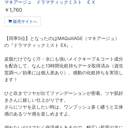
マキアージュ ドラマティックミスト ＥＸ
￥
1,760
販売サイトへ
【同率5位】となったのはMAQuillAGE（マキアージュ）
の『ドラマティックミスト EX』。
皮脂だけでなく汗・水にも強いメイクキープ＆コート成分
を配合して、なんと13時間化粧持ちデータ取得済み（資生
堂調べ／効果には個人差あり）。感動の化粧持ちを実現し
ます！
ひと吹きでツヤが出てファンデーションが密着。ツヤ肌好
きさんに嬉しい仕上がりです。
さらにツヤを足したい時は、ワンプッシュ多く纏うと立体
感のあるツヤ感を楽しめますよ。
崩れないだけでなく保湿感もあるので、幅広い肌質の方に