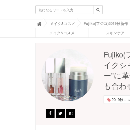
ふ
メイク&コスメ

ぉ
メイク&コスメ
スキンケア
ー
ち
ゅ
ん
Fuji
(
F
イクシ
O
R
ー”に
T
U
も合わ
N
E
)
2019秋コスメ