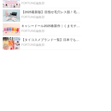
FORTUNE編集部
【2025最新版】目指せ毛穴レス肌！毛穴を埋めて隠す「おすすめ部分用下地＆プライマー」ランキング♡
FORTUNE編集部
キャシードール2025春新作｜くまモチーフのミニリップ「シャイニーベア リップモイスト」をレビュー♡
FORTUNE編集部
【タイコスメブランド一覧】日本でも人気沸騰中の“タイコスメ”ブランド20選！
FORTUNE編集部