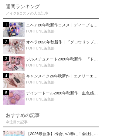
週間ランキング
メイク&コスメの人気記事
1
ニベア26年秋新作コスメ｜ディープモイスチャーリップの美容液タイプや2in1ボディクリームスクラブも
FORTUNE編集部
2
オペラ2026年秋新作｜『グロウリップティント』の新色・限定色はローズジャムカラー♡全4色をレビュー
FORTUNE編集部
3
ジルスチュアート2026年秋新作｜『ドレスドブルーム アイズ』新色や限定ハイライト・リップをレビュー
FORTUNE編集部
4
キャンメイク26年秋新作｜エアリーエクステンションライナー＆カールスナイパーマスカラ新色をレビュー
FORTUNE編集部
5
デイジードール2026年秋新作｜血色感が可愛い♡『パウダー ブラッシュ ブルーム』新3色をレビュー
FORTUNE編集部
おすすめの記事
今注目の記事
【2026最新版】出会いの春に！会社にもおすすめの好印象な香水14選♡ビジネスの場での香水マナーも