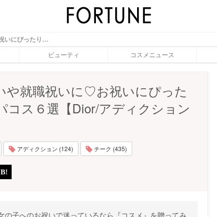
入学祝いや就職祝いに♡お祝いにぴったりなデパコス６選【Dior/アディクションetc】 - ふぉーちゅん(FORTUNE)
ビューティ
コスメニュース
いや就職祝いに♡お祝いにぴった
パコス６選【Dior/アディクション
アディクション (124)
チーク (435)
女の子へのお祝いで迷っているなら『コスメ』を贈ってみ