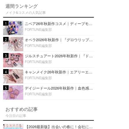
週間ランキング
メイク&コスメの人気記事
1
ニベア26年秋新作コスメ｜ディープモイスチャーリップの美容液タイプや2in1ボディクリームスクラブも
FORTUNE編集部
2
オペラ2026年秋新作｜『グロウリップティント』の新色・限定色はローズジャムカラー♡全4色をレビュー
FORTUNE編集部
3
ジルスチュアート2026年秋新作｜『ドレスドブルーム アイズ』新色や限定ハイライト・リップをレビュー
FORTUNE編集部
4
キャンメイク26年秋新作｜エアリーエクステンションライナー＆カールスナイパーマスカラ新色をレビュー
FORTUNE編集部
5
デイジードール2026年秋新作｜血色感が可愛い♡『パウダー ブラッシュ ブルーム』新3色をレビュー
FORTUNE編集部
おすすめの記事
今注目の記事
【2026最新版】出会いの春に！会社にもおすすめの好印象な香水14選♡ビジネスの場での香水マナーも