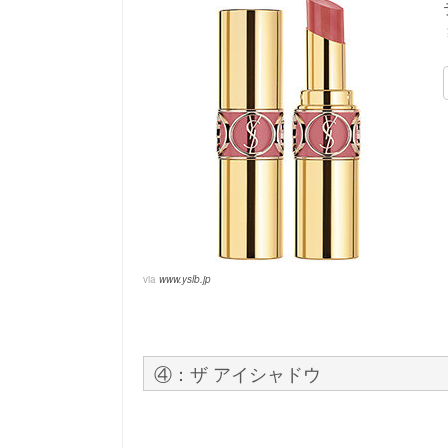
via
www.yslb.jp
④：ザ アイシャドウ