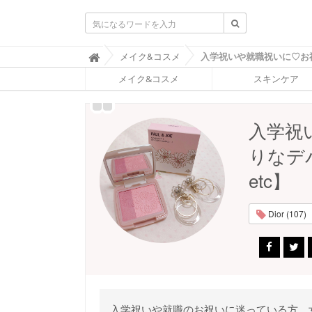
ふ
メイク&コスメ

ぉ
メイク&コスメ
スキンケア
ー
ち
ゅ
ん
入学祝
(
F
りなデ
O
R
etc】
T
U
N
Dior (107)
E
)
入学祝いや就職のお祝いに迷っている方。