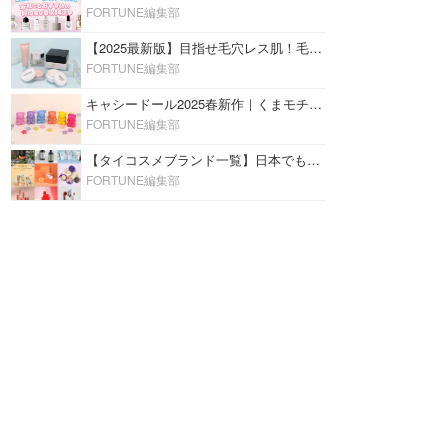
FORTUNE編集部
【2025最新版】目指せ毛穴レス肌！毛穴を埋めて隠す「おすすめ部分用下地＆プライマー」ランキング♡
FORTUNE編集部
キャシードール2025春新作｜くまモチーフのミニリップ「シャイニーベア リップモイスト」をレビュー♡
FORTUNE編集部
【タイコスメブランド一覧】日本でも人気沸騰中の“タイコスメ”ブランド20選！
FORTUNE編集部