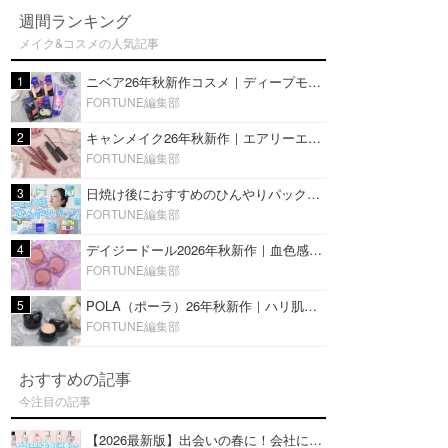
週間ランキング
メイク&コスメの人気記事
1
ニベア26年秋新作コスメ｜ディープモイスチャーリップの美容液タイプや2in1ボディクリームスクラブも
FORTUNE編集部
2
キャンメイク26年秋新作｜エアリーエクステンションライナー＆カールスナイパーマスカラ新色をレビュー
FORTUNE編集部
3
日焼け後におすすめのひんやりパック14選｜暑い夏にぴったりな冷凍／鎮静／うるおいチャージマスクを紹介
FORTUNE編集部
4
デイジードール2026年秋新作｜血色感が可愛い♡『パウダー ブラッシュ ブルーム』新3色をレビュー
FORTUNE編集部
5
POLA（ポーラ）26年秋新作｜ハリ肌を叶える『B.A デイ プランプ ファンデーション』を口コミ
FORTUNE編集部
おすすめの記事
今注目の記事
【2026最新版】出会いの春に！会社にもおすすめの好印象な香水14選♡ビジネスの場での香水マナーも