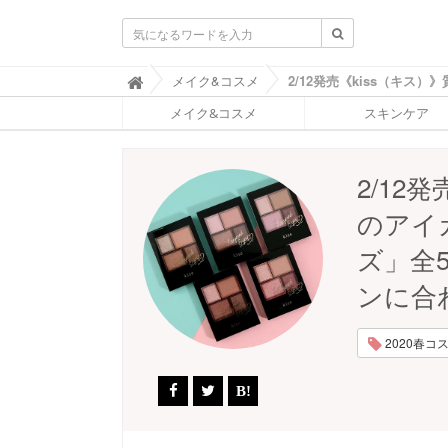
ふ
メイク&コスメ

ぉ
メイク&コスメ
スキンケア
ー
ち
ゅ
ん
2/12
(
F
のアイ
O
R
ズ」全
T
U
ンに合
N
E
)
2020春コスメ