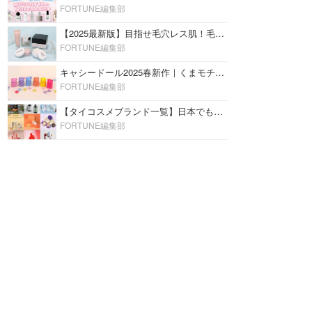
FORTUNE編集部
【2025最新版】目指せ毛穴レス肌！毛穴を埋めて隠す「おすすめ部分用下地＆プライマー」ランキング♡
FORTUNE編集部
キャシードール2025春新作｜くまモチーフのミニリップ「シャイニーベア リップモイスト」をレビュー♡
FORTUNE編集部
【タイコスメブランド一覧】日本でも人気沸騰中の“タイコスメ”ブランド20選！
FORTUNE編集部