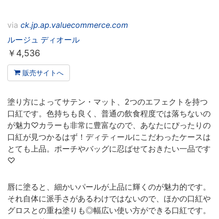
via
ck.jp.ap.valuecommerce.com
ルージュ ディオール
￥
4,536
販売サイトへ
塗り方によってサテン・マット、2つのエフェクトを持つ
口紅です。色持ちも良く、普通の飲食程度では落ちないの
が魅力♡カラーも非常に豊富なので、あなたにぴったりの
口紅が見つかるはず！ディティールにこだわったケースは
とても上品。ポーチやバッグに忍ばせておきたい一品です
♡
唇に塗ると、細かいパールが上品に輝くのが魅力的です。
それ自体に派手さがあるわけではないので、ほかの口紅や
グロスとの重ね塗りも◎幅広い使い方ができる口紅です。