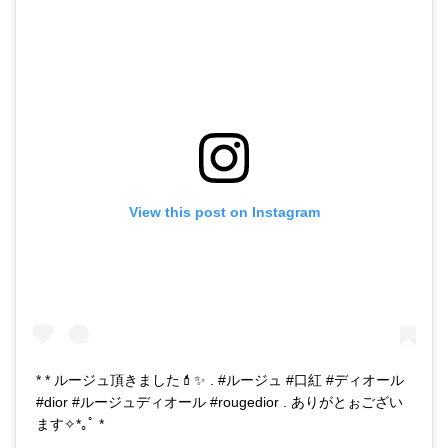
View this post on Instagram
* * ルージュ頂きました💄✨ . #ルージュ #口紅 #ディオール
#dior #ルージュディオール #rougedior . ありがとぉござい
ます✧*｡ﾟ *