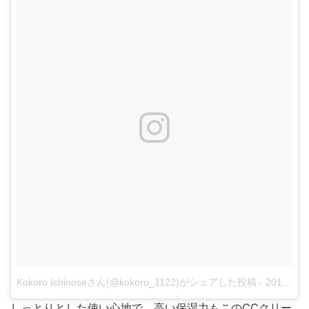
Kokoro Ichinoseさん(@kokoro_1122)がシェアした投稿
-
2016 6月 11 2:02午前 PDT
しっとりとした使い心地で、高い保湿力もこのCCクリー