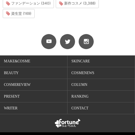
ファンデーション (340)
新作コスメ (3,388)
資生堂 (169)
MAKE&COSME
SKINCARE
BEAUTY
COSMENEWS
COSMEREVIEW
COLUMN
PRESENT
RANKING
WRITER
CONTACT