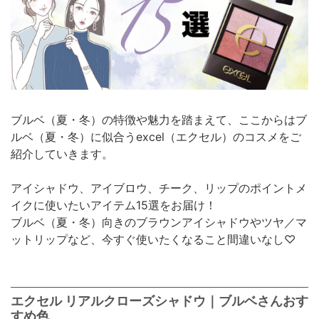
ブルベ（夏・冬）の特徴や魅力を踏まえて、ここからはブ
ルベ（夏・冬）に似合うexcel（エクセル）のコスメをご
紹介していきます。
アイシャドウ、アイブロウ、チーク、リップのポイントメ
イクに使いたいアイテム15選をお届け！
ブルベ（夏・冬）向きのブラウンアイシャドウやツヤ／マ
ットリップなど、今すぐ使いたくなること間違いなし♡
エクセル リアルクローズシャドウ｜ブルベさんおす
すめ色