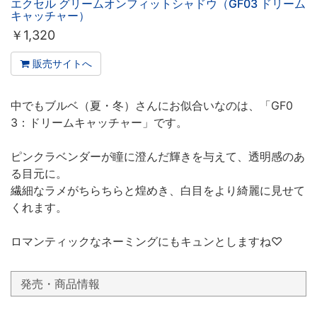
エクセル グリームオンフィットシャドウ（GF03 ドリーム
キャッチャー）
￥
1,320
販売サイトへ
中でもブルベ（夏・冬）さんにお似合いなのは、「GF0
3：ドリームキャッチャー」です。
ピンクラベンダーが瞳に澄んだ輝きを与えて、透明感のあ
る目元に。
繊細なラメがちらちらと煌めき、白目をより綺麗に見せて
くれます。
ロマンティックなネーミングにもキュンとしますね♡
発売・商品情報