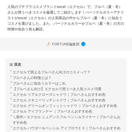
人気のプチプラコスメブランドexcel（エクセル）で、ブルベ（夏・冬）
さんが買うべきコスメを厳選してご紹介します！パーソナルカラーアナリ
ストがexcel（エクセル）の人気商品の中からブルベ（夏・冬）に似合う
コスメを選びました。また、パーソナルカラーがブルベ（夏・冬）の方の
特徴や似合う色も解説。
FORTUNE編集部
目次
エクセルで買えるブルベさん向けのコスメって？
ブルベさんの特徴とは？
ブルベさんに似合うカラーはこれ
【ブルベさん向け】エクセルで買うべき人気コスメ15選
エクセル リアルクローズシャドウ｜ブルベさんおすすめ色
エクセル スキニーリッチシャドウ｜ブルベさんおすすめ色
エクセル グリームオンフィットシャドウ ｜ブルベさんおすすめ色
エクセル アイプランナー ｜ブルベさんおすすめ色
＼新作／エクセル ニュアンスフル ペンシルライナー｜ブルベさんお
すすめ色
エクセル パウダー＆ペンシル アイブロウＥＸ｜ブルベさんおすすめ