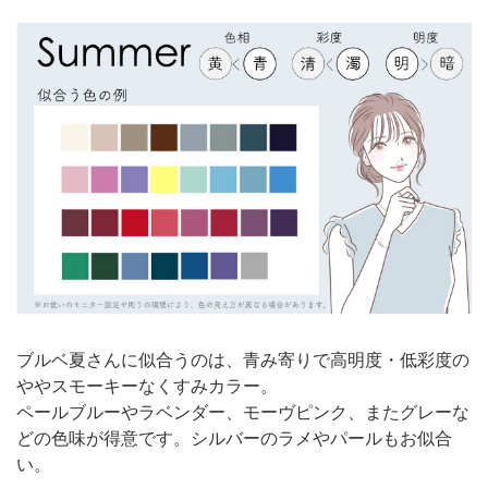
ブルベ夏さんに似合うのは、青み寄りで高明度・低彩度の
ややスモーキーなくすみカラー。
ペールブルーやラベンダー、モーヴピンク、またグレーな
どの色味が得意です。シルバーのラメやパールもお似合
い。