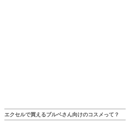
エクセルで買えるブルベさん向けのコスメって？