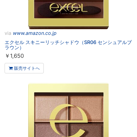
via
www.amazon.co.jp
エクセル スキニーリッチシャドウ（SR06 センシュアルブ
ラウン）
￥
1,650
販売サイトへ