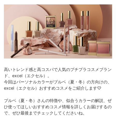
高いトレンド感と高コスパで人気のプチプラコスメブラン
ド、excel（エクセル）。
今回はパーソナルカラーがブルベ（夏・冬）の方向けの、
excel（エクセル）おすすめコスメをご紹介します♡
ブルベ（夏・冬）さんの特徴や、似合うカラーの解説、ぜ
ひ使ってほしいおすすめコスメ情報を詳しくお届けするの
で、ぜひ最後までチェックしてくださいね。