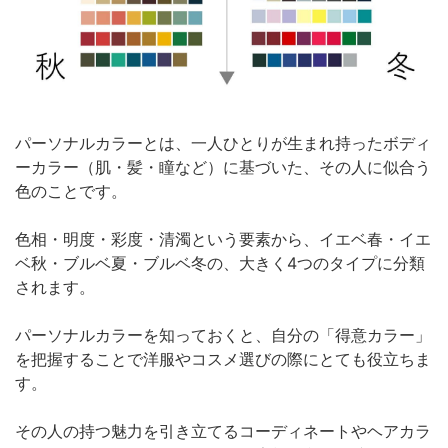
パーソナルカラーとは、一人ひとりが生まれ持ったボディ
ーカラー（肌・髪・瞳など）に基づいた、その人に似合う
色のことです。
色相・明度・彩度・清濁という要素から、イエベ春・イエ
ベ秋・ブルベ夏・ブルベ冬の、大きく4つのタイプに分類
されます。
パーソナルカラーを知っておくと、自分の「得意カラー」
を把握することで洋服やコスメ選びの際にとても役立ちま
す。
その人の持つ魅力を引き立てるコーディネートやヘアカラ