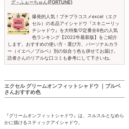
グ - ふぉーちゅん(FORTUNE)
爆発的人気！プチプラコスメexcel（エク
セル）の名品アイシャドウ『スキニーリッ
チシャドウ』を大特集♡定番全8色の人気
色ランキング【2022年最新版】をご紹介
します。おすすめの使い方・選び方、パーソナルカラ
ー（イエベ／ブルベ）別の似合う色も併せてお届け。
読者さんのリアルな口コミも参考にして下さいね。
エクセル グリームオンフィットシャドウ ｜ブルベ
さんおすすめ色
『グリームオンフィットシャドウ』は、スルスルとなめら
かに描けるスティックアイシャドウ。