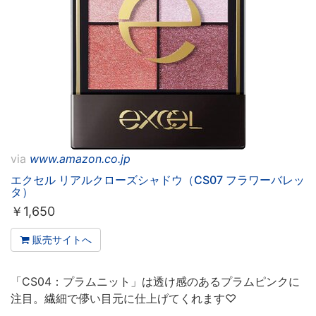
via
www.amazon.co.jp
エクセル リアルクローズシャドウ（CS07 フラワーバレッ
タ）
￥
1,650
販売サイトへ
「CS04：プラムニット」は透け感のあるプラムピンクに
注目。繊細で儚い目元に仕上げてくれます♡