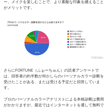
ー、メイクを楽しむことで、より素敵な印象を纏えること
がメリットです。
さらにFORTUNE（ふぉーちゅん）の読者アンケートで
は、回答者の約半数が何かしらのパーソナルカラー診断を
受けたことがある、または受ける予定だと回答していま
す。
プロのパーソナルカラーアナリストによる本格診断は費用
がかかりますが、最近ではインターネットを通して無料で