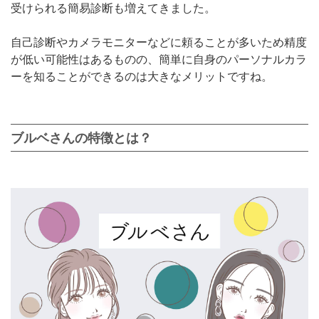
受けられる簡易診断も増えてきました。
自己診断やカメラモニターなどに頼ることが多いため精度
が低い可能性はあるものの、簡単に自身のパーソナルカラ
ーを知ることができるのは大きなメリットですね。
ブルベさんの特徴とは？