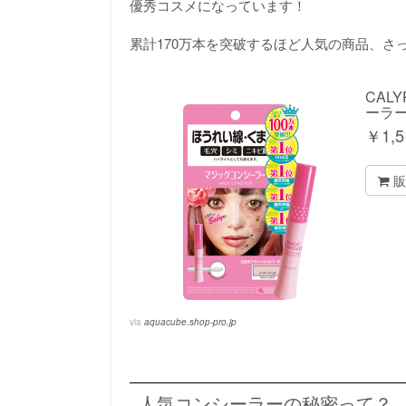
優秀コスメになっています！
累計170万本を突破するほど人気の商品、さ
CAL
ーラ
￥
1,5
販
via
aquacube.shop-pro.jp
人気コンシーラーの秘密って？