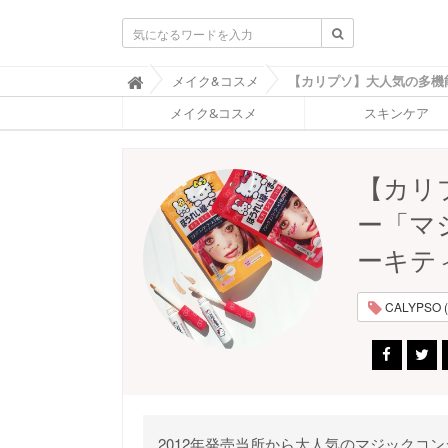
ふ
メイク&コスメ

ぉ
メイク&コスメ
スキンケア
ー
ち
ゅ
ん
【カリ
(
F
ー「マ
O
R
ーキテ
T
U
N
CALYPSO (
E
)
2012年発売当所から大人気のマジックコン