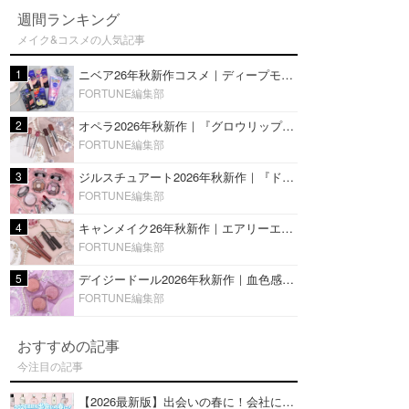
週間ランキング
メイク&コスメの人気記事
1
ニベア26年秋新作コスメ｜ディープモイスチャーリップの美容液タイプや2in1ボディクリームスクラブも
FORTUNE編集部
2
オペラ2026年秋新作｜『グロウリップティント』の新色・限定色はローズジャムカラー♡全4色をレビュー
FORTUNE編集部
3
ジルスチュアート2026年秋新作｜『ドレスドブルーム アイズ』新色や限定ハイライト・リップをレビュー
FORTUNE編集部
4
キャンメイク26年秋新作｜エアリーエクステンションライナー＆カールスナイパーマスカラ新色をレビュー
FORTUNE編集部
5
デイジードール2026年秋新作｜血色感が可愛い♡『パウダー ブラッシュ ブルーム』新3色をレビュー
FORTUNE編集部
おすすめの記事
今注目の記事
【2026最新版】出会いの春に！会社にもおすすめの好印象な香水14選♡ビジネスの場での香水マナーも