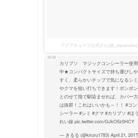
アクアキューブ公式さん(@_aquacub
カリプソ マジックコンシーラー使用
中★コンパクトサイズで持ち運びしや
すく、柔らかいチップで気になるシミ
やクマを狙い打ちできます！ポンポン
とのせて指で馴染ませれば、カバー力
は抜群！これはいいかも～！！
#コン
シーラー
#シミ
#クマ
#カリプソ
#ほ
れい線
pic.twitter.com/GJkO5z0HCY
— きるる (@kiruru1783)
April 21, 2017