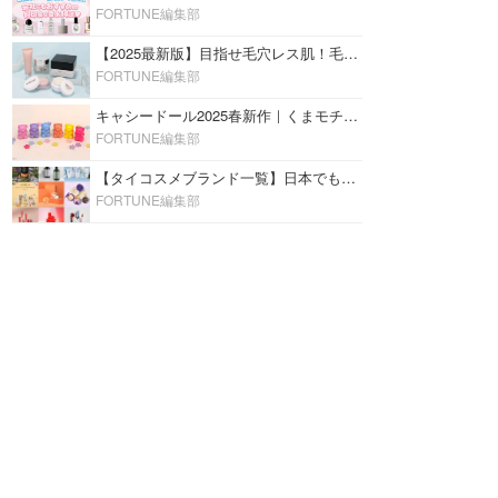
FORTUNE編集部
【2025最新版】目指せ毛穴レス肌！毛穴を埋めて隠す「おすすめ部分用下地＆プライマー」ランキング♡
FORTUNE編集部
キャシードール2025春新作｜くまモチーフのミニリップ「シャイニーベア リップモイスト」をレビュー♡
FORTUNE編集部
【タイコスメブランド一覧】日本でも人気沸騰中の“タイコスメ”ブランド20選！
FORTUNE編集部