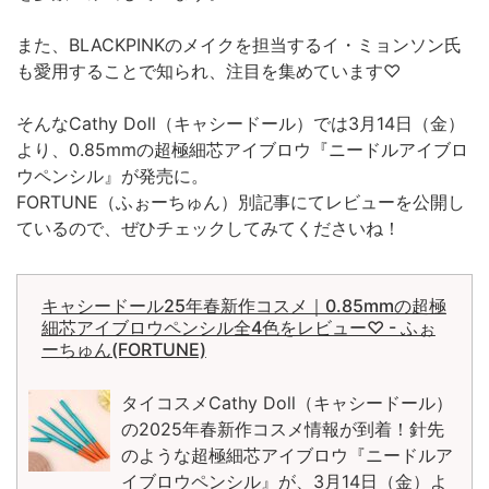
また、BLACKPINKのメイクを担当するイ・ミョンソン氏
も愛用することで知られ、注目を集めています♡
そんなCathy Doll（キャシードール）では3月14日（金）
より、0.85mmの超極細芯アイブロウ『ニードルアイブロ
ウペンシル』が発売に。
FORTUNE（ふぉーちゅん）別記事にてレビューを公開し
ているので、ぜひチェックしてみてくださいね！
キャシードール25年春新作コスメ｜0.85mmの超極
細芯アイブロウペンシル全4色をレビュー♡ - ふぉ
ーちゅん(FORTUNE)
タイコスメCathy Doll（キャシードール）
の2025年春新作コスメ情報が到着！針先
のような超極細芯アイブロウ『ニードルア
イブロウペンシル』が、3月14日（金）よ