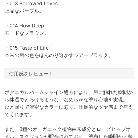
・013 Borrowed Loves
上品なパープル。
・014 How Deep
モードなブラウン。
・015 Taste of Life
本来の唇の色をほんのり透かすシアーブラック。
使用感をレビュー！
ボタニカルバームシャイン処方により、唇に触れた瞬間か
ら体温でとろけるような、なめらかな塗り心地を実現。
ひと塗りで濃密なカラーに彩り、圧倒的なツヤ感まで与え
てくれます。
また、8種のオーガニック植物由来成分とローズヒップオ
イル、スクワランが配合されており、塗布した瞬間から贅