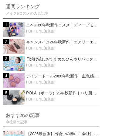
週間ランキング
メイク&コスメの人気記事
1
ニベア26年秋新作コスメ｜ディープモイスチャーリップの美容液タイプや2in1ボディクリームスクラブも
FORTUNE編集部
2
キャンメイク26年秋新作｜エアリーエクステンションライナー＆カールスナイパーマスカラ新色をレビュー
FORTUNE編集部
3
日焼け後におすすめのひんやりパック14選｜暑い夏にぴったりな冷凍／鎮静／うるおいチャージマスクを紹介
FORTUNE編集部
4
デイジードール2026年秋新作｜血色感が可愛い♡『パウダー ブラッシュ ブルーム』新3色をレビュー
FORTUNE編集部
5
POLA（ポーラ）26年秋新作｜ハリ肌を叶える『B.A デイ プランプ ファンデーション』を口コミ
FORTUNE編集部
おすすめの記事
今注目の記事
【2026最新版】出会いの春に！会社にもおすすめの好印象な香水14選♡ビジネスの場での香水マナーも