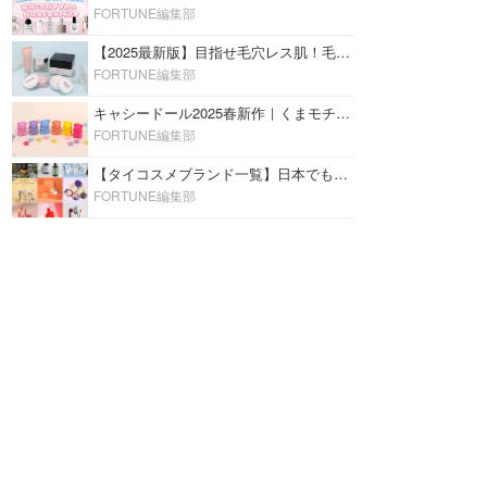
FORTUNE編集部
【2025最新版】目指せ毛穴レス肌！毛穴を埋めて隠す「おすすめ部分用下地＆プライマー」ランキング♡
FORTUNE編集部
キャシードール2025春新作｜くまモチーフのミニリップ「シャイニーベア リップモイスト」をレビュー♡
FORTUNE編集部
【タイコスメブランド一覧】日本でも人気沸騰中の“タイコスメ”ブランド20選！
FORTUNE編集部