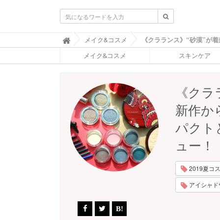
ふ
メイク&コスメ

ぉ
メイク&コスメ
スキンケア
ー
ち
ゅ
ん
《クララ
(
F
新作か
O
R
パクト
T
U
ュー！
N
E
)
2019夏コスメ
アイシャドウ 