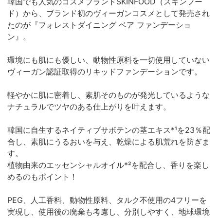
韓国でも人気のコスメブランドSKINFOOD（スキンフー
ド）から、ブランド初のヴィーガンコスメとして発売され
たのが『フォレストダイニング ベア ファンデーショ
ン』。
環境にも肌にも優しい、動物性原料を一切使用していない
ヴィーガン認証取得のリキッドファンデーションです。
軽やかに肌に密着し、素肌そのものが発光しているような
ナチュラルでツヤのある仕上がりを叶えます。
韓国に自生するネイティブサボテンの茎エキス*¹を23％配
合し、素肌にうるおいを与え、乾燥による肌荒れを防ぎま
す。
植物由来のエッセンシャルオイル*²を配合し、香りを楽し
めるのもポイント！
PEG、人工香料、動物性原料、タルク不使用の4フリーを
実現し、使用後の廃棄も考慮し、分別しやすく、地球環境