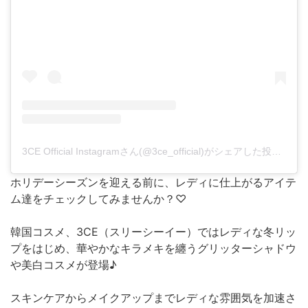
3CE Official Instagramさん(@3ce_official)がシェアした投稿
-
20
ホリデーシーズンを迎える前に、レディに仕上がるアイテ
ム達をチェックしてみませんか？♡
韓国コスメ、3CE（スリーシーイー）ではレディな冬リッ
プをはじめ、華やかなキラメキを纏うグリッターシャドウ
や美白コスメが登場♪
スキンケアからメイクアップまでレディな雰囲気を加速さ