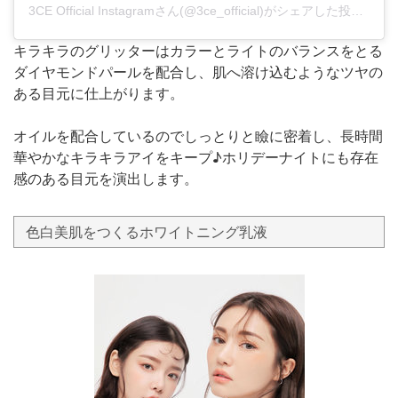
3CE Official Instagramさん(@3ce_official)がシェアした投稿
-
20
キラキラのグリッターはカラーとライトのバランスをとる
ダイヤモンドパールを配合し、肌へ溶け込むようなツヤの
ある目元に仕上がります。
オイルを配合しているのでしっとりと瞼に密着し、長時間
華やかなキラキラアイをキープ♪ホリデーナイトにも存在
感のある目元を演出します。
色白美肌をつくるホワイトニング乳液