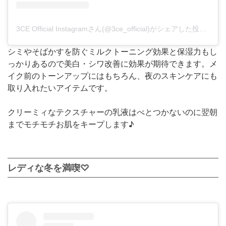
3CE Official Instagramさん(@3ce_official)がシェアした投稿
-
20
シミやそばかすを防ぐミルクトーニング効果と保湿力もし
っかりあるので美白・シワ改善に効果が期待できます。メ
イク前のトーンアップにはもちろん、夜のスキンケアにも
取り入れたいアイテムです。
クリーミィなテクスチャーの乳液はべとつかないのに翌朝
までモチモチお肌をキープします♪
レディな冬を満喫♡