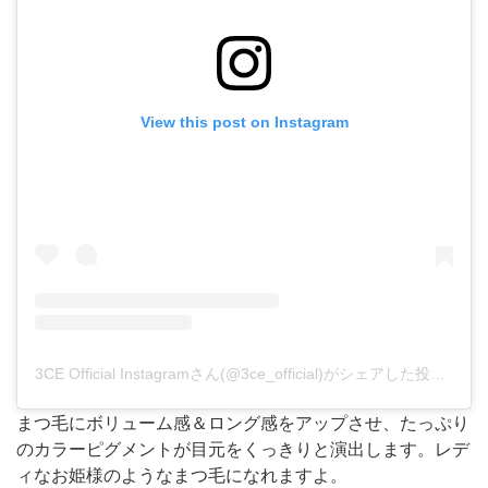
View this post on Instagram
3CE Official Instagramさん(@3ce_official)がシェアした投稿
-
20
まつ毛にボリューム感＆ロング感をアップさせ、たっぷり
のカラーピグメントが目元をくっきりと演出します。レデ
ィなお姫様のようなまつ毛になれますよ。