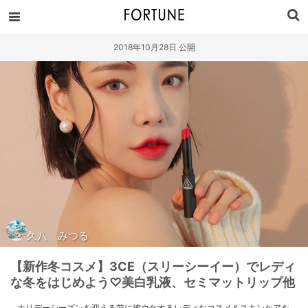
2018年10月28日 公開
久八 みつる
【新作冬コスメ】3CE（スリーシーイー）でレディ
な冬をはじめよう♡美白乳液、セミマットリップ他
ホリデーシーズンを迎える前に彼ウケするレディなコスメ＆スキンケアを