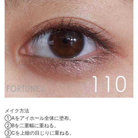
メイク方法
①Aをアイホール全体に塗布。
②Bを二重幅に重ねる。
③Cを上瞼の目じりに重ねる。