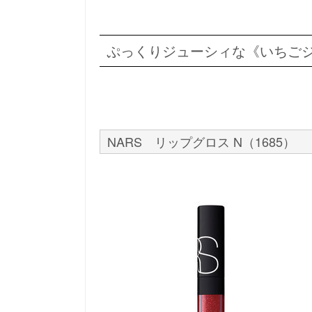
ぷっくりジューシィな《いちご
NARS リップグロス N（1685）