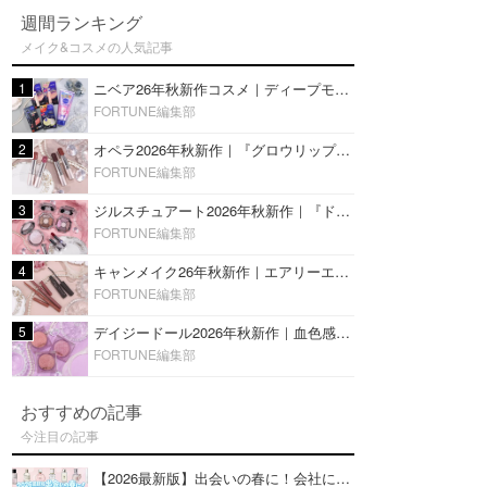
週間ランキング
メイク&コスメの人気記事
1
ニベア26年秋新作コスメ｜ディープモイスチャーリップの美容液タイプや2in1ボディクリームスクラブも
FORTUNE編集部
2
オペラ2026年秋新作｜『グロウリップティント』の新色・限定色はローズジャムカラー♡全4色をレビュー
FORTUNE編集部
3
ジルスチュアート2026年秋新作｜『ドレスドブルーム アイズ』新色や限定ハイライト・リップをレビュー
FORTUNE編集部
4
キャンメイク26年秋新作｜エアリーエクステンションライナー＆カールスナイパーマスカラ新色をレビュー
FORTUNE編集部
5
デイジードール2026年秋新作｜血色感が可愛い♡『パウダー ブラッシュ ブルーム』新3色をレビュー
FORTUNE編集部
おすすめの記事
今注目の記事
【2026最新版】出会いの春に！会社にもおすすめの好印象な香水14選♡ビジネスの場での香水マナーも