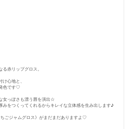
なる赤リップグロス。
付け心地と、
発色です♡
な女っぽさも漂う唇を演出☆
厚みをつくってくれるからキレイな立体感を生み出します♪
いちごジャムグロス》がまだまだありますよ♡