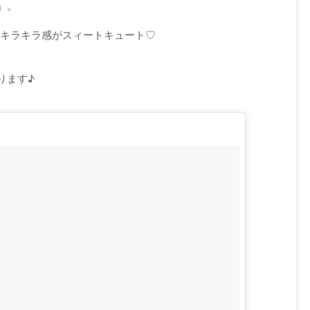
」。
透明感&キラキラ感がスィートキュート♡
。
ります♪