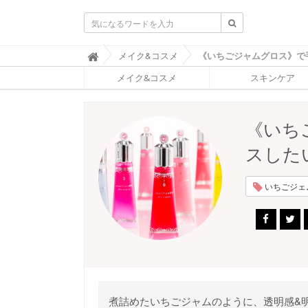
ふ
メイク&コスメ

ぉ
メイク&コスメ
スキンケア
ー
ち
ゅ
ん
《いち
(
F
スした
O
R
T
いちごジェム
U
N
E
)
煮詰めたいちごジャムのように、透明感&