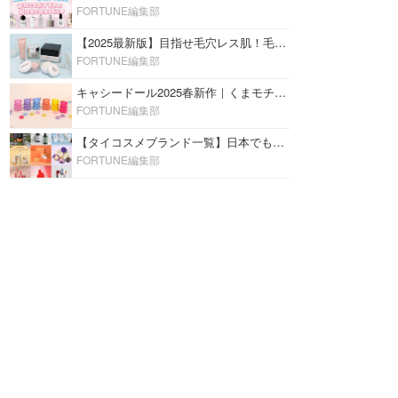
FORTUNE編集部
【2025最新版】目指せ毛穴レス肌！毛穴を埋めて隠す「おすすめ部分用下地＆プライマー」ランキング♡
FORTUNE編集部
キャシードール2025春新作｜くまモチーフのミニリップ「シャイニーベア リップモイスト」をレビュー♡
FORTUNE編集部
【タイコスメブランド一覧】日本でも人気沸騰中の“タイコスメ”ブランド20選！
FORTUNE編集部