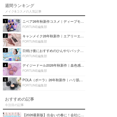
週間ランキング
メイク&コスメの人気記事
1
ニベア26年秋新作コスメ｜ディープモイスチャーリップの美容液タイプや2in1ボディクリームスクラブも
FORTUNE編集部
2
キャンメイク26年秋新作｜エアリーエクステンションライナー＆カールスナイパーマスカラ新色をレビュー
FORTUNE編集部
3
日焼け後におすすめのひんやりパック14選｜暑い夏にぴったりな冷凍／鎮静／うるおいチャージマスクを紹介
FORTUNE編集部
4
デイジードール2026年秋新作｜血色感が可愛い♡『パウダー ブラッシュ ブルーム』新3色をレビュー
FORTUNE編集部
5
POLA（ポーラ）26年秋新作｜ハリ肌を叶える『B.A デイ プランプ ファンデーション』を口コミ
FORTUNE編集部
おすすめの記事
今注目の記事
【2026最新版】出会いの春に！会社にもおすすめの好印象な香水14選♡ビジネスの場での香水マナーも