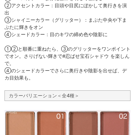
②アクセントカラー：目頭や目尻にぼかして奥行きを演
出
③シャイニーカラー（グリッター）：まぶた中央や下ま
ぶたに輝きをオン
④シェードカラー：目のキワの締め色や陰影に
①②と順番に重ねたら、③のグリッターをワンポイント
でオン。さりげない輝きで#忍ばせ宝石シャドウ を楽しん
で。
④のシェードカラーでさらに奥行きや陰影を出せば、デ
カ目効果も。
カラーバリエーション＜全4種＞