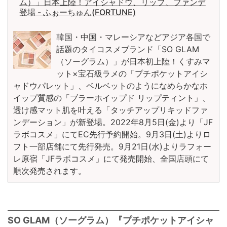
ム）」日本上陸！アイシャドウ、リップ、ファンデ
登場 - ふぉーちゅん(FORTUNE)
韓国・中国・マレーシアなどアジア各国で
話題のタイコスメブランド「SO GLAM
（ソーグラム）」が日本初上陸！くすみマ
ット×宝石級ラメの「プチポケットアイシ
ャドウパレット」、ベルベットのようになめらかなホ
イップ質感の「ブラーホイップド リップティント」、
透け感マット肌を叶える「タッチアップリキッドファ
ンデーション」が新登場。2022年8月5日(金)より「JF
ラボコスメ」にてEC先行予約開始。9月3日(土)よりロ
フト一部店舗にて先行発売。9月21日(水)よりラフォー
レ原宿「JFラボコスメ」にて発売開始、全国店頭にて
順次発売されます。
SO GLAM（ソーグラム）『プチポケットアイシャ