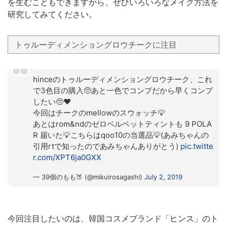
を生むこともできますから、ぜひいろいろなメイク方法を
研究してみてください。
トゥルーディメンショングロウチークに注目
hinceのトゥルーディメンショングロウチーク、これ
で3色目の購入🥺あと一色でコンプだから早くコンプ
したい🥺❤️
今回はチークのmellowのスウォッチ💡
あとはrom&ndのゼロベルベットティントも 9 POLA
R 届いた💡こちらはqoo10の当選品💡(あみちゃんの
引用rtで知ったのであみちゃんありがとう)
pic.twitte
r.com/XPT6ja0GXX
— 39個のもも🍑 (@mikuirosagashi)
July 2, 2019
今回注目したいのは、韓国コスメブランド「ヒンス」のト