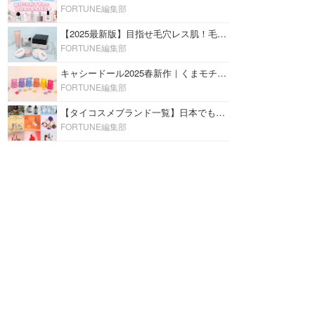
FORTUNE編集部
【2025最新版】目指せ毛穴レス肌！毛穴を埋めて隠す「おすすめ部分用下地＆プライマー」ランキング♡
FORTUNE編集部
キャシードール2025春新作｜くまモチーフのミニリップ「シャイニーベア リップモイスト」をレビュー♡
FORTUNE編集部
【タイコスメブランド一覧】日本でも人気沸騰中の“タイコスメ”ブランド20選！
FORTUNE編集部