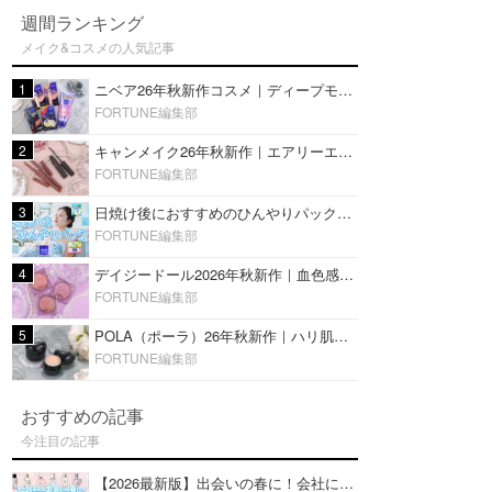
週間ランキング
メイク&コスメの人気記事
1
ニベア26年秋新作コスメ｜ディープモイスチャーリップの美容液タイプや2in1ボディクリームスクラブも
FORTUNE編集部
2
キャンメイク26年秋新作｜エアリーエクステンションライナー＆カールスナイパーマスカラ新色をレビュー
FORTUNE編集部
3
日焼け後におすすめのひんやりパック14選｜暑い夏にぴったりな冷凍／鎮静／うるおいチャージマスクを紹介
FORTUNE編集部
4
デイジードール2026年秋新作｜血色感が可愛い♡『パウダー ブラッシュ ブルーム』新3色をレビュー
FORTUNE編集部
5
POLA（ポーラ）26年秋新作｜ハリ肌を叶える『B.A デイ プランプ ファンデーション』を口コミ
FORTUNE編集部
おすすめの記事
今注目の記事
【2026最新版】出会いの春に！会社にもおすすめの好印象な香水14選♡ビジネスの場での香水マナーも