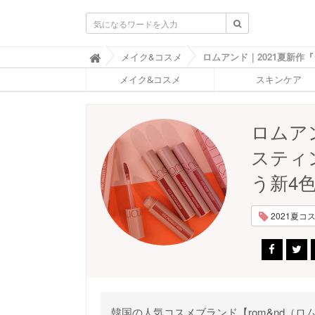
ふ
メイク&コスメ

ぉ
メイク&コスメ
スキンケア
ー
ち
ゅ
ん
ロムア
(
F
スティ
O
R
う新4
T
U
N
2021夏コスメ
E
)
韓国の人気コスメブランド【rom&nd（