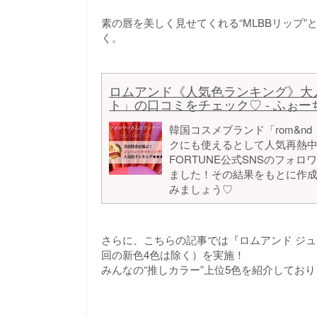
素の唇を美しく見せてくれる“MLBBリップ
く。
ロムアンド《人気色ランキング》大
ト」の口コミをチェック♡ - ふぉーちゅ
韓国コスメブランド「rom&n
クにも使えるとして人気再熱
FORTUNE公式SNSのフォ
ました！その結果をもとに作
みましょう♡
さらに、こちらの記事では『ロムアンド ジ
回の新色4色は除く）を実施！
みんなの“推しカラー”上位5色を紹介してお