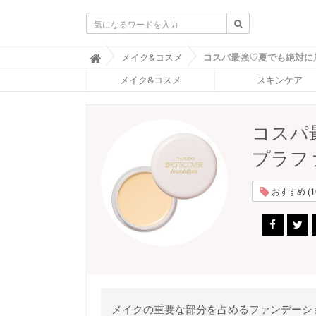
ふ
メイク&コスメ

ぉ
メイク&コスメ
スキンケア
ー
ち
ゅ
ん
コスパ
(
F
プラフ
O
R
T
おすすめ (1
U
N
E
)
メイクの重要な部分を占めるファンデーシ