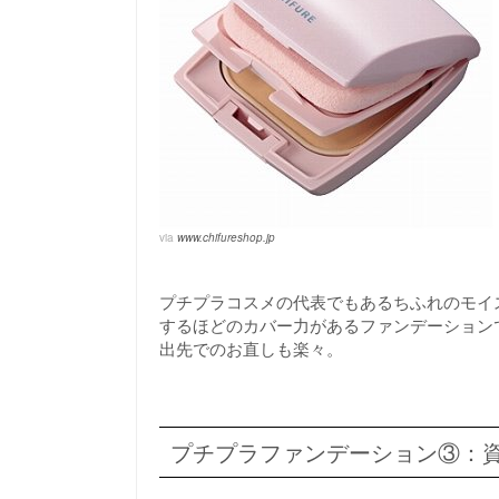
via
www.chifureshop.jp
プチプラコスメの代表でもあるちふれのモイ
するほどのカバー力があるファンデーション
出先でのお直しも楽々。
プチプラファンデーション③：