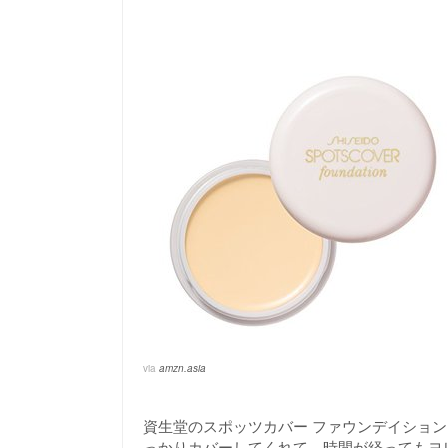
via
amzn.asia
資生堂のスポッツカバー ファウンデイショ
っかりカバーしてくれて、時間が経ってもヨ