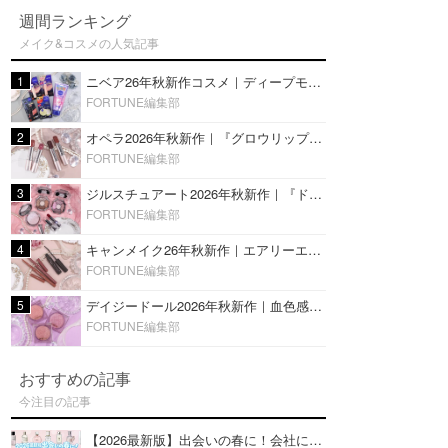
週間ランキング
メイク&コスメの人気記事
1
ニベア26年秋新作コスメ｜ディープモイスチャーリップの美容液タイプや2in1ボディクリームスクラブも
FORTUNE編集部
2
オペラ2026年秋新作｜『グロウリップティント』の新色・限定色はローズジャムカラー♡全4色をレビュー
FORTUNE編集部
3
ジルスチュアート2026年秋新作｜『ドレスドブルーム アイズ』新色や限定ハイライト・リップをレビュー
FORTUNE編集部
4
キャンメイク26年秋新作｜エアリーエクステンションライナー＆カールスナイパーマスカラ新色をレビュー
FORTUNE編集部
5
デイジードール2026年秋新作｜血色感が可愛い♡『パウダー ブラッシュ ブルーム』新3色をレビュー
FORTUNE編集部
おすすめの記事
今注目の記事
【2026最新版】出会いの春に！会社にもおすすめの好印象な香水14選♡ビジネスの場での香水マナーも