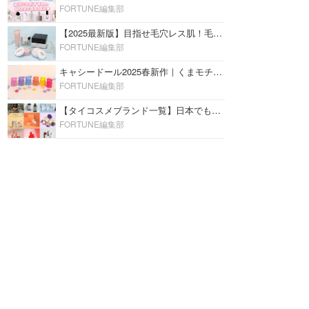
FORTUNE編集部
【2025最新版】目指せ毛穴レス肌！毛穴を埋めて隠す「おすすめ部分用下地＆プライマー」ランキング♡
FORTUNE編集部
キャシードール2025春新作｜くまモチーフのミニリップ「シャイニーベア リップモイスト」をレビュー♡
FORTUNE編集部
【タイコスメブランド一覧】日本でも人気沸騰中の“タイコスメ”ブランド20選！
FORTUNE編集部