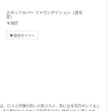
スポッツカバー ファウンデイション（資生
堂）
￥
907
販売サイトへ
ンは、口コミ評価の高い人気コスメ。気になる毛穴やシミをし
レる心配がありません◎保湿力は少し物足りなく感じます