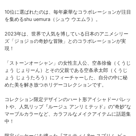
10位に選ばれたのは、毎年豪華なコラボレーションが注目
を集めるshu uemura（シュウ ウエムラ）。
2023年は、世界で人気を博している日本のアニメシリー
ズ「ジョジョの奇妙な冒険」とのコラボレーションが実
現！
「ストーンオーシャン」の女性主人公、空条徐倫（くうじ
ょう じょりーん）とその父親である空条承太郎（くうじ
ょう じょうたろう）にフィーチャーした、自分の中に秘
めた美を解き放つホリデーコレクションです。
コレクション限定デザインのハート形アイシャドーパレッ
トや、人気リップ『ルージュ アンリミテッド』の“奇妙”な
マーブルカラーなど、カラフルなメイクアイテムに話題集
中！
限定パッケージを纏った『アルティム8∞ スブリム ビュ