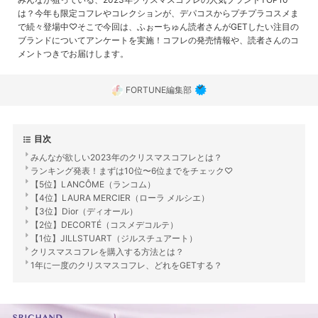
は？今年も限定コフレやコレクションが、デパコスからプチプラコスメま
で続々登場中♡そこで今回は、ふぉーちゅん読者さんがGETしたい注目の
ブランドについてアンケートを実施！コフレの発売情報や、読者さんのコ
メントつきでお届けします。
FORTUNE編集部
目次
みんなが欲しい2023年のクリスマスコフレとは？
ランキング発表！まずは10位〜6位までをチェック♡
【5位】LANCÔME（ランコム）
【4位】LAURA MERCIER（ローラ メルシエ）
【3位】Dior（ディオール）
【2位】DECORTÉ（コスメデコルテ）
【1位】JILLSTUART（ジルスチュアート）
クリスマスコフレを購入する方法とは？
1年に一度のクリスマスコフレ、どれをGETする？