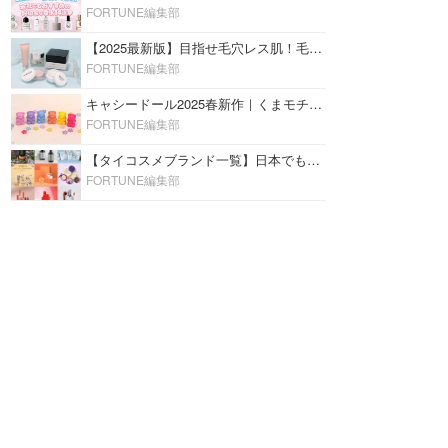
FORTUNE編集部
【2025最新版】目指せ毛穴レス肌！毛穴を埋めて隠す「おすすめ部分用下地＆プライマー」ランキング♡
FORTUNE編集部
キャシードール2025春新作｜くまモチーフのミニリップ「シャイニーベア リップモイスト」をレビュー♡
FORTUNE編集部
【タイコスメブランド一覧】日本でも人気沸騰中の“タイコスメ”ブランド20選！
FORTUNE編集部