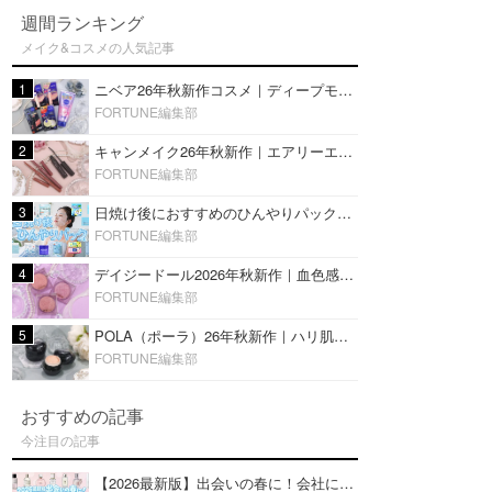
週間ランキング
メイク&コスメの人気記事
1
ニベア26年秋新作コスメ｜ディープモイスチャーリップの美容液タイプや2in1ボディクリームスクラブも
FORTUNE編集部
2
キャンメイク26年秋新作｜エアリーエクステンションライナー＆カールスナイパーマスカラ新色をレビュー
FORTUNE編集部
3
日焼け後におすすめのひんやりパック14選｜暑い夏にぴったりな冷凍／鎮静／うるおいチャージマスクを紹介
FORTUNE編集部
4
デイジードール2026年秋新作｜血色感が可愛い♡『パウダー ブラッシュ ブルーム』新3色をレビュー
FORTUNE編集部
5
POLA（ポーラ）26年秋新作｜ハリ肌を叶える『B.A デイ プランプ ファンデーション』を口コミ
FORTUNE編集部
おすすめの記事
今注目の記事
【2026最新版】出会いの春に！会社にもおすすめの好印象な香水14選♡ビジネスの場での香水マナーも