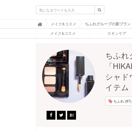
ふ
メイク&コスメ

ぉ
メイク&コスメ
スキンケア
ー
ち
ゅ
ん
ちふれ
(
F
「HIK
O
R
シャド
T
U
イテム
N
E
)
ちふれ (97)