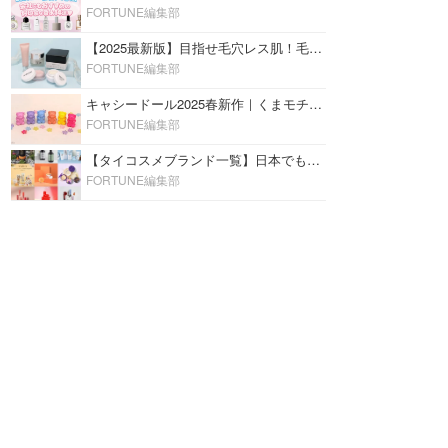
FORTUNE編集部
【2025最新版】目指せ毛穴レス肌！毛穴を埋めて隠す「おすすめ部分用下地＆プライマー」ランキング♡
FORTUNE編集部
キャシードール2025春新作｜くまモチーフのミニリップ「シャイニーベア リップモイスト」をレビュー♡
FORTUNE編集部
【タイコスメブランド一覧】日本でも人気沸騰中の“タイコスメ”ブランド20選！
FORTUNE編集部