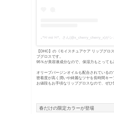
｡*୨୧ mii ୨୧*。さん(@x_cherry_cherry_
【DHC】の《モイスチュアケア リップグロ
プグロスです。
95％が美容液成分なので、保湿力もとって
オリーブバージンオイルも配合されているの
密着度が高く潤いや綺麗なツヤを長時間キー
お値段もお手頃なリップグロスなので、ぜひ
春だけの限定カラーが登場