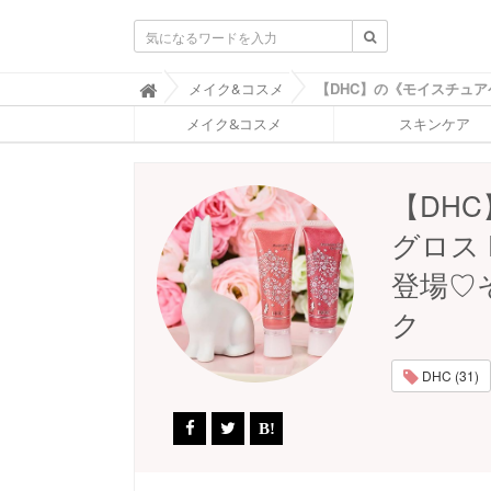
ふ
メイク&コスメ

ぉ
メイク&コスメ
スキンケア
ー
ち
ゅ
ん
【DH
(
F
グロス
O
R
登場♡
T
U
ク
N
E
)
DHC (31)