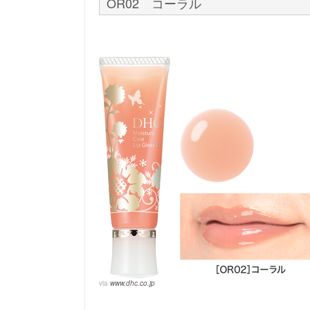
OR02 コーラル
via
www.dhc.co.jp