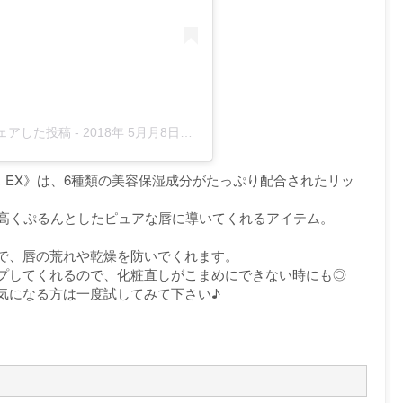
x)がシェアした投稿
-
2018年 5月月8日午後11時13分PDT
ス EX》は、6種類の美容保湿成分がたっぷり配合されたリッ
も高くぷるんとしたピュアな唇に導いてくれるアイテム。
で、唇の荒れや乾燥を防いでくれます。
プしてくれるので、化粧直しがこまめにできない時にも◎
気になる方は一度試してみて下さい♪