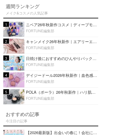
週間ランキング
メイク&コスメの人気記事
1
ニベア26年秋新作コスメ｜ディープモイスチャーリップの美容液タイプや2in1ボディクリームスクラブも
FORTUNE編集部
2
キャンメイク26年秋新作｜エアリーエクステンションライナー＆カールスナイパーマスカラ新色をレビュー
FORTUNE編集部
3
日焼け後におすすめのひんやりパック14選｜暑い夏にぴったりな冷凍／鎮静／うるおいチャージマスクを紹介
FORTUNE編集部
4
デイジードール2026年秋新作｜血色感が可愛い♡『パウダー ブラッシュ ブルーム』新3色をレビュー
FORTUNE編集部
5
POLA（ポーラ）26年秋新作｜ハリ肌を叶える『B.A デイ プランプ ファンデーション』を口コミ
FORTUNE編集部
おすすめの記事
今注目の記事
【2026最新版】出会いの春に！会社にもおすすめの好印象な香水14選♡ビジネスの場での香水マナーも