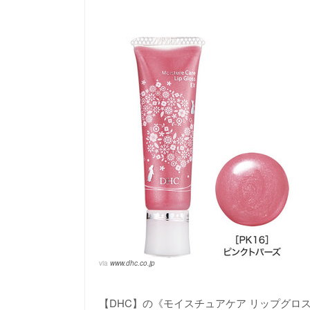
via
www.dhc.co.jp
【DHC】の《モイスチュアケア リップグロス