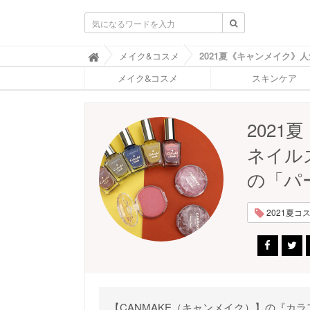
ふ
メイク&コスメ

ぉ
メイク&コスメ
スキンケア
ー
ち
ゅ
ん
202
(
F
ネイル
O
R
の「パ
T
U
N
2021夏コスメ
E
)
【CANMAKE（キャンメイク）】の『カ