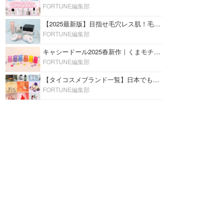
FORTUNE編集部
【2025最新版】目指せ毛穴レス肌！毛穴を埋めて隠す「おすすめ部分用下地＆プライマー」ランキング♡
FORTUNE編集部
キャシードール2025春新作｜くまモチーフのミニリップ「シャイニーベア リップモイスト」をレビュー♡
FORTUNE編集部
【タイコスメブランド一覧】日本でも人気沸騰中の“タイコスメ”ブランド20選！
FORTUNE編集部