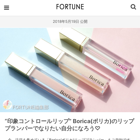
2018年5月19日 公開
FORTUNE編集部
“印象コントロールリップ” Borica(ボリカ)のリップ
プランパーでなりたい自分になろう♡
今、注目を集めている「Borica(ボリカ)リッププランパー」をご存知です