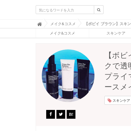
ふ
メイク&コスメ

ぉ
メイク&コスメ
スキンケア
ー
ち
ゅ
ん
【ボビ
(
F
クで透
O
R
プライ
T
U
ースメ
N
E
)
スキンケア (