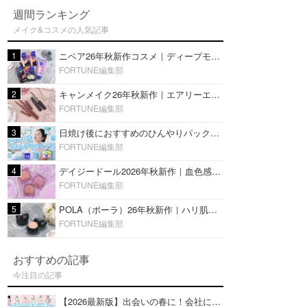
週間ランキング
メイク&コスメの人気記事
1
ニベア26年秋新作コスメ｜ディープモイスチャーリップの美容液タイプや2in1ボディクリームスクラブも
FORTUNE編集部
2
キャンメイク26年秋新作｜エアリーエクステンションライナー＆カールスナイパーマスカラ新色をレビュー
FORTUNE編集部
3
日焼け後におすすめのひんやりパック14選｜暑い夏にぴったりな冷凍／鎮静／うるおいチャージマスクを紹介
FORTUNE編集部
4
デイジードール2026年秋新作｜血色感が可愛い♡『パウダー ブラッシュ ブルーム』新3色をレビュー
FORTUNE編集部
5
POLA（ポーラ）26年秋新作｜ハリ肌を叶える『B.A デイ プランプ ファンデーション』を口コミ
FORTUNE編集部
おすすめの記事
今注目の記事
【2026最新版】出会いの春に！会社にもおすすめの好印象な香水14選♡ビジネスの場での香水マナーも