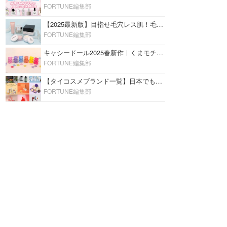
FORTUNE編集部
【2025最新版】目指せ毛穴レス肌！毛穴を埋めて隠す「おすすめ部分用下地＆プライマー」ランキング♡
FORTUNE編集部
キャシードール2025春新作｜くまモチーフのミニリップ「シャイニーベア リップモイスト」をレビュー♡
FORTUNE編集部
【タイコスメブランド一覧】日本でも人気沸騰中の“タイコスメ”ブランド20選！
FORTUNE編集部