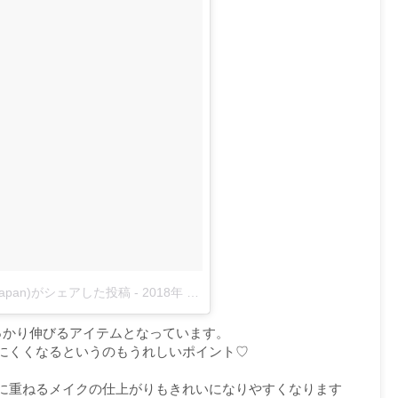
rownjapan)がシェアした投稿
-
2018年 7月月5日午後3時56分PDT
っかり伸びるアイテムとなっています。
にくくなるというのもうれしいポイント♡
に重ねるメイクの仕上がりもきれいになりやすくなります