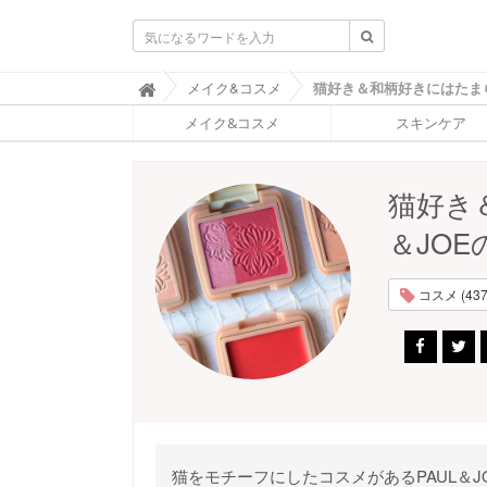
ふ
メイク&コスメ

ぉ
メイク&コスメ
スキンケア
ー
ち
ゅ
ん
猫好き
(
F
＆JO
O
R
T
コスメ (437
U
N
E
)
猫をモチーフにしたコスメがあるPAUL＆