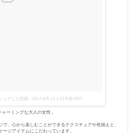
7_)がシェアした投稿
-
2017 6月 11 2:21午前 PDT
でチャーミングな大人の女性」
ジで、心から楽しむことができるテクスチュアや色揃えと、
ケージアイテムにこだわっています。