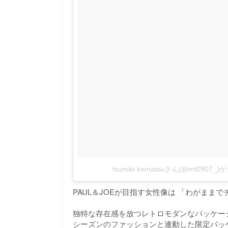
tsumiki komatsuさん(@mt090
PAUL＆JOEが目指す女性像は 「わがまま
独特な存在感を放つレトロモダンなパッケー
シーズンのファッションと連動した限定パッ