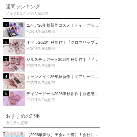
週間ランキング
メイク&コスメの人気記事
1
ニベア26年秋新作コスメ｜ディープモイスチャーリップの美容液タイプや2in1ボディクリームスクラブも
FORTUNE編集部
2
オペラ2026年秋新作｜『グロウリップティント』の新色・限定色はローズジャムカラー♡全4色をレビュー
FORTUNE編集部
3
ジルスチュアート2026年秋新作｜『ドレスドブルーム アイズ』新色や限定ハイライト・リップをレビュー
FORTUNE編集部
4
キャンメイク26年秋新作｜エアリーエクステンションライナー＆カールスナイパーマスカラ新色をレビュー
FORTUNE編集部
5
デイジードール2026年秋新作｜血色感が可愛い♡『パウダー ブラッシュ ブルーム』新3色をレビュー
FORTUNE編集部
おすすめの記事
今注目の記事
【2026最新版】出会いの春に！会社にもおすすめの好印象な香水14選♡ビジネスの場での香水マナーも