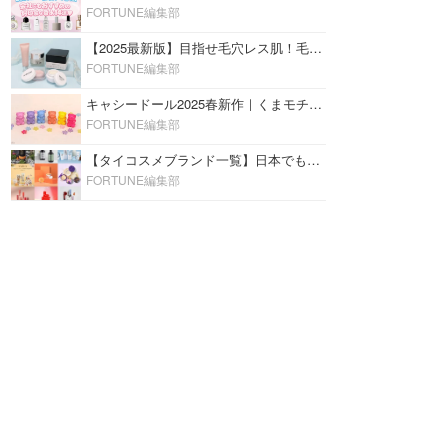
FORTUNE編集部
【2025最新版】目指せ毛穴レス肌！毛穴を埋めて隠す「おすすめ部分用下地＆プライマー」ランキング♡
FORTUNE編集部
キャシードール2025春新作｜くまモチーフのミニリップ「シャイニーベア リップモイスト」をレビュー♡
FORTUNE編集部
【タイコスメブランド一覧】日本でも人気沸騰中の“タイコスメ”ブランド20選！
FORTUNE編集部