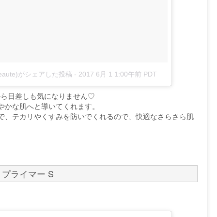
e_beaute)がシェアした投稿
-
2017 6月 1 1:00午前 PDT
から日差しも気になりません♡
やかな肌へと導いてくれます。
で、テカリやくすみを防いでくれるので、快適なさらさら肌
プライマー S