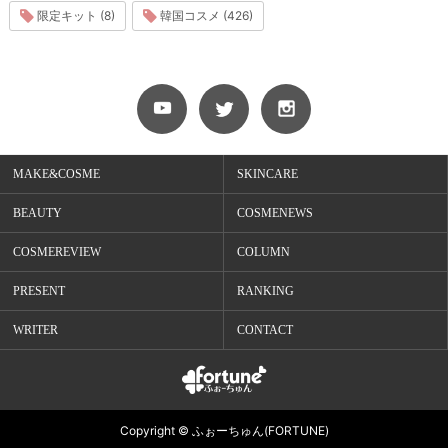
限定キット (8)
韓国コスメ (426)
MAKE&COSME
SKINCARE
BEAUTY
COSMENEWS
COSMEREVIEW
COLUMN
PRESENT
RANKING
WRITER
CONTACT
Copyright © ふぉーちゅん(FORTUNE)