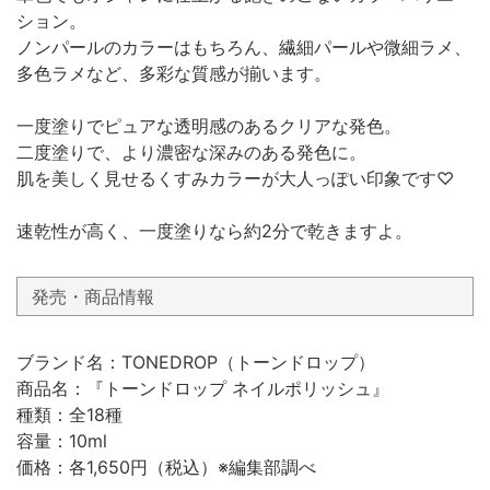
ション。
ノンパールのカラーはもちろん、繊細パールや微細ラメ、
多色ラメなど、多彩な質感が揃います。
一度塗りでピュアな透明感のあるクリアな発色。
二度塗りで、より濃密な深みのある発色に。
肌を美しく見せるくすみカラーが大人っぽい印象です♡
速乾性が高く、一度塗りなら約2分で乾きますよ。
発売・商品情報
ブランド名：TONEDROP（トーンドロップ）
商品名：『トーンドロップ ネイルポリッシュ』
種類：全18種
容量：10ml
価格：各1,650円（税込）※編集部調べ