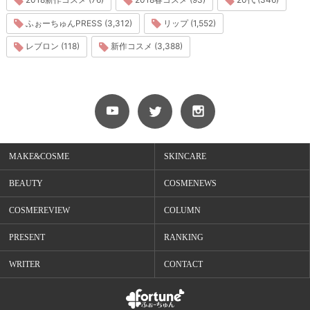
ふぉーちゅんPRESS (3,312)
リップ (1,552)
レブロン (118)
新作コスメ (3,388)
MAKE&COSME
SKINCARE
BEAUTY
COSMENEWS
COSMEREVIEW
COLUMN
PRESENT
RANKING
WRITER
CONTACT