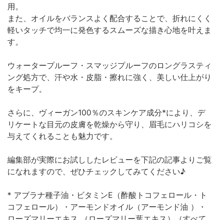
用。
また、オイルをバランスよく配合することで、折れにくく
軽いタッチで均一に発色するスムーズな描き心地を叶えま
す。
ウォータープルーフ・スマッジプルーフのロングラスティ
ング処方で、汗や水・皮脂・擦れに強く、美しい仕上がり
をキープ。
さらに、ヴィーガン100％のスキンケア成分*により、デ
リケートな目元の皮膚を乾燥から守り、眉毛にハリコシを
与えてくれることも魅力です。
編集部が実際にお試ししたレビューを下記の記事よりご覧
になれますので、ぜひチェックしてみてください♪
* アブラナ種子油・ビタミンE（酢酸トコフェロール・ト
コフェロール）・アーモンドオイル（アーモンド油 ）・
ローズマリーエキス （ローズマリー葉エキス）（すべて