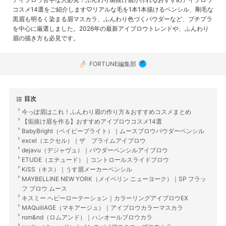
コスメ14選をご紹介します♡リアルな毛を1本1本描けるペンシル、剛毛な
黒眉も明るく染まる眉マスカラ、ふんわり色づくパウダーなど、プチプラ
を中心に厳選しました。2026年の最新アイブロウトレンドや、ふんわり
眉の描き方も必見です。
FORTUNE編集部
目次
今っぽ眉はこれ！ふんわり眉の作り方＆おすすめコスメまとめ
【垢抜け眉を作る】おすすめアイブロウコスメ14選
BabyBright（ベイビーブライト）｜ムースブロウパウダーペンシル
excel（エクセル）｜ザ プライムアイブロウ
dejavu（デジャヴュ）｜パウダーペンシルアイブロウ
ETUDE（エチュード）｜コントロールスライドブロウ
KiSS（キス）｜うす眉メーカーペンシル
MAYBELLINE NEW YORK（メイベリン ニューヨーク）｜SP フラッ
フ ブロウ ムース
キスミー ヘビーローテーション｜カラーリングアイブロウEX
MAQuillAGE（マキアージュ）｜アイブロウカラーマスカラ
rom&nd（ロムアンド）｜ハンオールブロウカラ