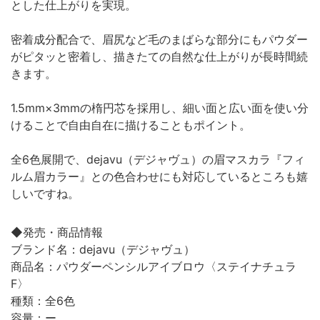
とした仕上がりを実現。
密着成分配合で、眉尻など毛のまばらな部分にもパウダー
がピタッと密着し、描きたての自然な仕上がりが長時間続
きます。
1.5mm×3mmの楕円芯を採用し、細い面と広い面を使い分
けることで自由自在に描けることもポイント。
全6色展開で、dejavu（デジャヴュ）の眉マスカラ『フィ
ルム眉カラー』との色合わせにも対応しているところも嬉
しいですね。
◆発売・商品情報
ブランド名：dejavu（デジャヴュ）
商品名：パウダーペンシルアイブロウ〈ステイナチュラ
F〉
種類：全6色
容量：ー