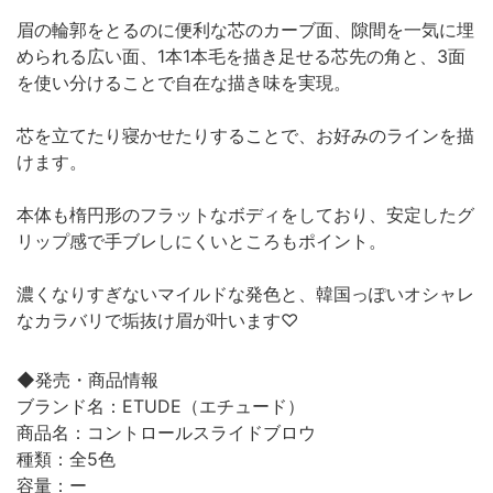
眉の輪郭をとるのに便利な芯のカーブ面、隙間を一気に埋
められる広い面、1本1本毛を描き足せる芯先の角と、3面
を使い分けることで自在な描き味を実現。
芯を立てたり寝かせたりすることで、お好みのラインを描
けます。
本体も楕円形のフラットなボディをしており、安定したグ
リップ感で手ブレしにくいところもポイント。
濃くなりすぎないマイルドな発色と、韓国っぽいオシャレ
なカラバリで垢抜け眉が叶います♡
◆発売・商品情報
ブランド名：ETUDE（エチュード）
商品名：コントロールスライドブロウ
種類：全5色
容量：ー